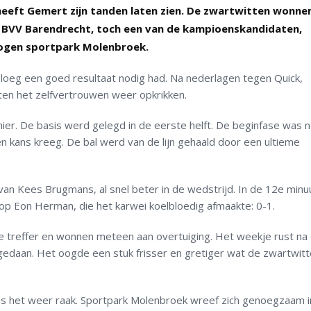
eeft Gemert zijn tanden laten zien. De zwartwitten wonne
 BVV Barendrecht, toch een van de kampioenskandidaten,
ogen sportpark Molenbroek.
ploeg een goed resultaat nodig had. Na nederlagen tegen Quick,
en het zelfvertrouwen weer opkrikken.
ier. De basis werd gelegd in de eerste helft. De beginfase was 
en kans kreeg. De bal werd van de lijn gehaald door een ultieme
n Kees Brugmans, al snel beter in de wedstrijd. In de 12e minu
 op Eon Herman, die het karwei koelbloedig afmaakte: 0-1.
e treffer en wonnen meteen aan overtuiging. Het weekje rust na
edaan. Het oogde een stuk frisser en gretiger wat de zwartwit
s het weer raak. Sportpark Molenbroek wreef zich genoegzaam i