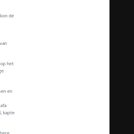
 kon de
 van
 op het
ge
sen en
Safa
, kapte
mbere