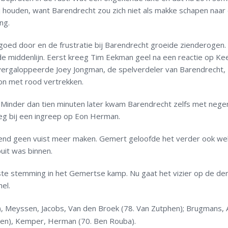
 houden, want Barendrecht zou zich niet als makke schapen naar
ng.
ed door en de frustratie bij Barendrecht groeide zienderogen. 
de middenlijn. Eerst kreeg Tim Eekman geel na een reactie op Ke
ergaloppeerde Joey Jongman, de spelverdeler van Barendrecht, z
kon met rood vertrekken.
 Minder dan tien minuten later kwam Barendrecht zelfs met neg
eeg bij een ingreep op Eon Herman.
end geen vuist meer maken. Gemert geloofde het verder ook we
uit was binnen.
te stemming in het Gemertse kamp. Nu gaat het vizier op de de
el.
 Meyssen, Jacobs, Van den Broek (78. Van Zutphen); Brugmans, 
iepen), Kemper, Herman (70. Ben Rouba).