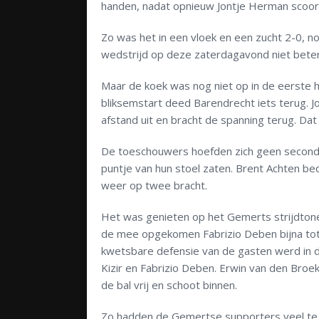
handen, nadat opnieuw Jontje Herman scoor
Zo was het in een vloek en een zucht 2-0, n
wedstrijd op deze zaterdagavond niet bete
Maar de koek was nog niet op in de eerste 
bliksemstart deed Barendrecht iets terug. 
afstand uit en bracht de spanning terug. Dat
De toeschouwers hoefden zich geen seconde
puntje van hun stoel zaten. Brent Achten be
weer op twee bracht.
Het was genieten op het Gemerts strijdtone
de mee opgekomen Fabrizio Deben bijna tot d
kwetsbare defensie van de gasten werd in 
Kizir en Fabrizio Deben. Erwin van den Broe
de bal vrij en schoot binnen.
Zo hadden de Gemertse supporters veel te 