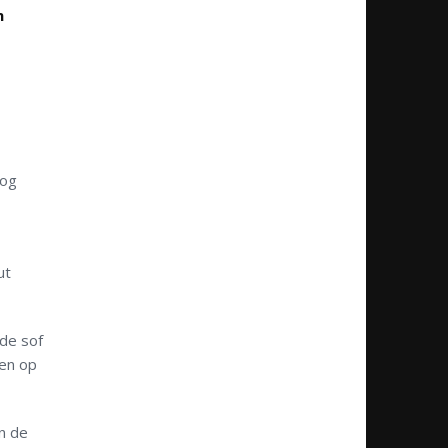
n
nog
ut
 de sof
ten op
n de