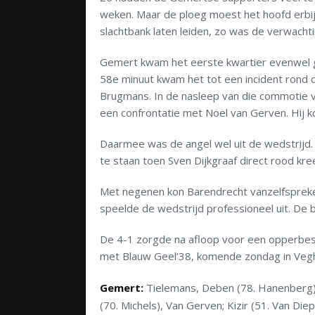
weken. Maar de ploeg moest het hoofd erbij
slachtbank laten leiden, zo was de verwachti
Gemert kwam het eerste kwartier evenwel go
58e minuut kwam het tot een incident rond 
Brugmans. In de nasleep van die commotie v
een confrontatie met Noel van Gerven. Hij 
Daarmee was de angel wel uit de wedstrijd.
te staan toen Sven Dijkgraaf direct rood kr
Met negenen kon Barendrecht vanzelfsprek
speelde de wedstrijd professioneel uit. De b
De 4-1 zorgde na afloop voor een opperbes
met Blauw Geel’38, komende zondag in Vegh
Gemert:
Tielemans, Deben (78. Hanenberg),
(70. Michels), Van Gerven; Kizir (51. Van D