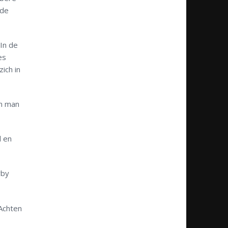
 de
In de
es
ich in
en man
l en
rby
Achten