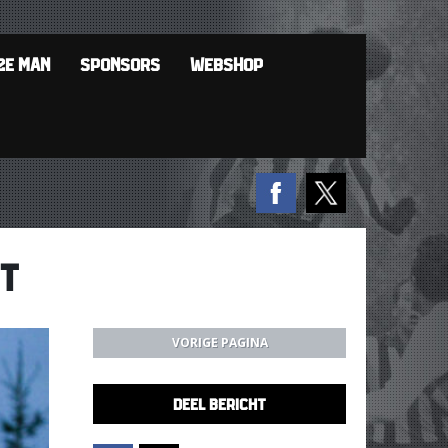
2E MAN
SPONSORS
WEBSHOP
HT
VORIGE PAGINA
DEEL BERICHT