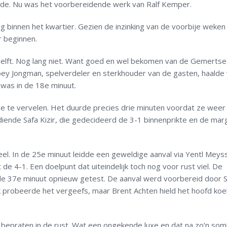
de. Nu was het voorbereidende werk van Ralf Kemper.
og binnen het kwartier. Gezien de inzinking van de voorbije weken
r beginnen.
helft. Nog lang niet. Want goed en wel bekomen van de Gemertse
Joey Jongman, spelverdeler en sterkhouder van de gasten, haalde
 was in de 18e minuut.
 te vervelen. Het duurde precies drie minuten voordat ze weer
diende Safa Kizir, die gedecideerd de 3-1 binnenprikte en de mar
el. In de 25e minuut leidde een geweldige aanval via Yentl Meys
e 4-1. Een doelpunt dat uiteindelijk toch nog voor rust viel. De
de 37e minuut opnieuw getest. De aanval werd voorbereid door 
k probeerde het vergeefs, maar Brent Achten hield het hoofd koel
bepraten in de rust. Wat een ongekende luxe en dat na zo’n so