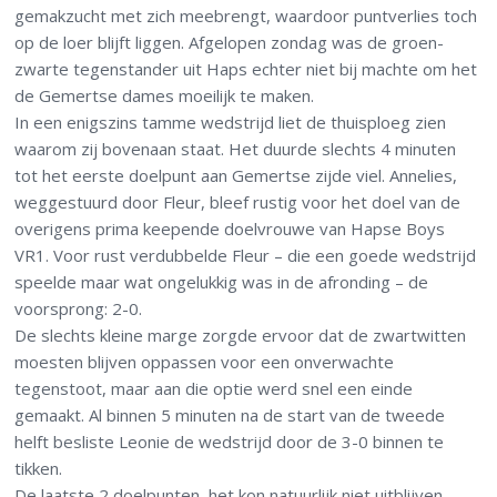
gemakzucht met zich meebrengt, waardoor puntverlies toch
op de loer blijft liggen. Afgelopen zondag was de groen-
zwarte tegenstander uit Haps echter niet bij machte om het
de Gemertse dames moeilijk te maken.
In een enigszins tamme wedstrijd liet de thuisploeg zien
waarom zij bovenaan staat. Het duurde slechts 4 minuten
tot het eerste doelpunt aan Gemertse zijde viel. Annelies,
weggestuurd door Fleur, bleef rustig voor het doel van de
overigens prima keepende doelvrouwe van Hapse Boys
VR1. Voor rust verdubbelde Fleur – die een goede wedstrijd
speelde maar wat ongelukkig was in de afronding – de
voorsprong: 2-0.
De slechts kleine marge zorgde ervoor dat de zwartwitten
moesten blijven oppassen voor een onverwachte
tegenstoot, maar aan die optie werd snel een einde
gemaakt. Al binnen 5 minuten na de start van de tweede
helft besliste Leonie de wedstrijd door de 3-0 binnen te
tikken.
De laatste 2 doelpunten, het kon natuurlijk niet uitblijven,