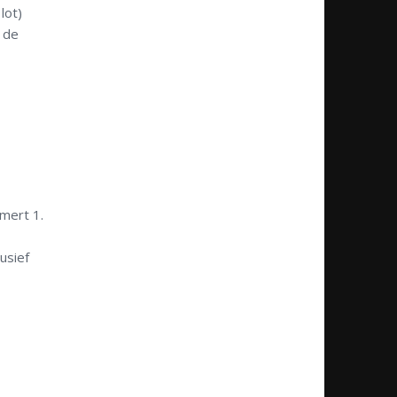
lot)
 de
emert 1.
usief