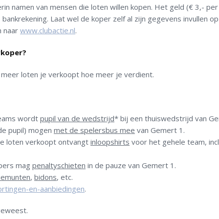
rin namen van mensen die loten willen kopen. Het geld (€ 3,- per 
ankrekening. Laat wel de koper zelf al zijn gegevens invullen op
n naar
www.clubactie.nl
.
erkoper?
e meer loten je verkoopt hoe meer je verdient.
teams wordt
pupil van de wedstrijd
* bij een thuiswedstrijd van G
 de pupil) mogen
met de spelersbus mee
van Gemert 1.
e loten verkoopt ontvangt
inloopshirts
voor het gehele team, incl
opers mag
penaltyschieten
in de pauze van Gemert 1.
iemunten
,
bidons
, etc.
/kortingen-en-aanbiedingen
.
 geweest.