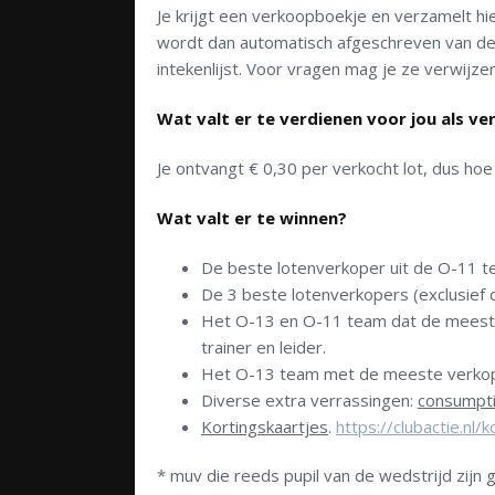
Je krijgt een verkoopboekje en verzamelt hie
wordt dan automatisch afgeschreven van de b
intekenlijst. Voor vragen mag je ze verwijze
Wat valt er te verdienen voor jou als v
Je ontvangt € 0,30 per verkocht lot, dus ho
Wat valt er te winnen?
De beste lotenverkoper uit de O-11 
De 3 beste lotenverkopers (exclusief
Het O-13 en O-11 team dat de meest
trainer en leider.
Het O-13 team met de meeste verk
Diverse extra verrassingen:
consumpt
Kortingskaartjes
.
https://clubactie.nl
* muv die reeds pupil van de wedstrijd zijn