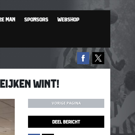
2E MAN
SPONSORS
WEBSHOP
EIJKEN WINT!
VORIGE PAGINA
DEEL BERICHT