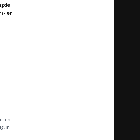
aagde
s- en
en en
g, in