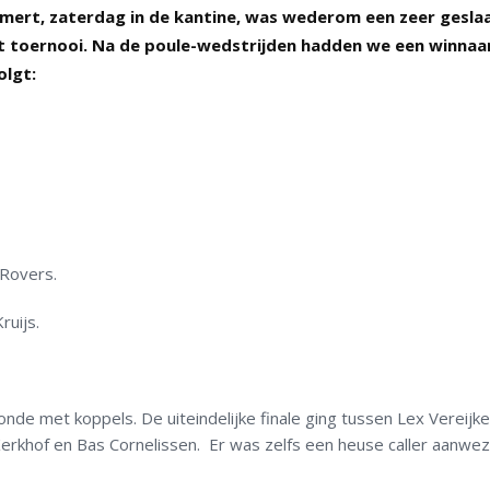
emert, zaterdag in de kantine, was wederom een zeer gesl
 toernooi. Na de poule-wedstrijden hadden we een winnaar
olgt:
 Rovers.
ruijs.
onde met koppels. De uiteindelijke finale ging tussen Lex Vereijk
erkhof en Bas Cornelissen. Er was zelfs een heuse caller aanwezi