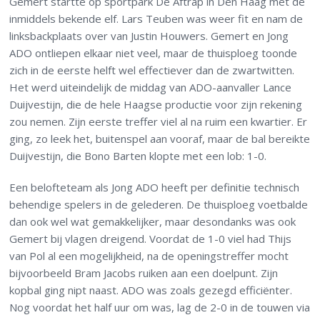
Gemert startte op sportpark De Aftrap in Den Haag met de
inmiddels bekende elf. Lars Teuben was weer fit en nam de
linksbackplaats over van Justin Houwers. Gemert en Jong
ADO ontliepen elkaar niet veel, maar de thuisploeg toonde
zich in de eerste helft wel effectiever dan de zwartwitten.
Het werd uiteindelijk de middag van ADO-aanvaller Lance
Duijvestijn, die de hele Haagse productie voor zijn rekening
zou nemen. Zijn eerste treffer viel al na ruim een kwartier. Er
ging, zo leek het, buitenspel aan vooraf, maar de bal bereikte
Duijvestijn, die Bono Barten klopte met een lob: 1-0.
Een belofteteam als Jong ADO heeft per definitie technisch
behendige spelers in de gelederen. De thuisploeg voetbalde
dan ook wel wat gemakkelijker, maar desondanks was ook
Gemert bij vlagen dreigend. Voordat de 1-0 viel had Thijs
van Pol al een mogelijkheid, na de openingstreffer mocht
bijvoorbeeld Bram Jacobs ruiken aan een doelpunt. Zijn
kopbal ging nipt naast. ADO was zoals gezegd efficiënter.
Nog voordat het half uur om was, lag de 2-0 in de touwen via