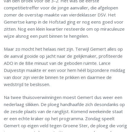
van den Broek voor de 3-2. Het was de eerste
competitietreffer voor de jonge aanvaller, die afgelopen
zomer de overstap maakte van vierdeklasser DSV. Het
Gemertse kamp in de Hofstad ging er nog eens goed voor
zitten. Nog een klein kwartier resteerde om op miraculeuze
wijze alsnog een punt binnen te hengelen.
Maar zo mocht het helaas niet zijn. Terwijl Gemert alles op
de aanval gooide op jacht naar de gelijkmaker, profiteerde
ADO in de 88e minuut van de geboden ruimte. Lance
Duijvestijn maakte er een voor hem héél bijzondere middag
van door zijn vierde binnen te prikken en daarmee de
wedstrijd te beslissen.
Na twee thuisoverwinningen moest Gemert dus weer een
nederlaag slikken. De ploeg handhaafde zich desondanks op
de zesde plaats van de ranglijst. Komend weekeinde staat
er een echte kraker op het programma. Zondag speelt
Gemert op eigen veld tegen Groene Ster, de ploeg die vorig