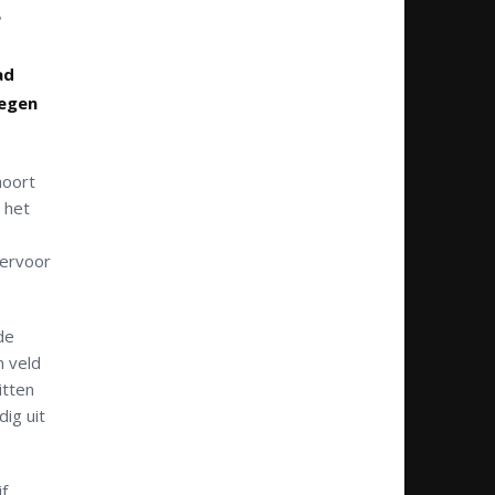
e
ad
tegen
hoort
 het
iervoor
de
n veld
itten
ig uit
f