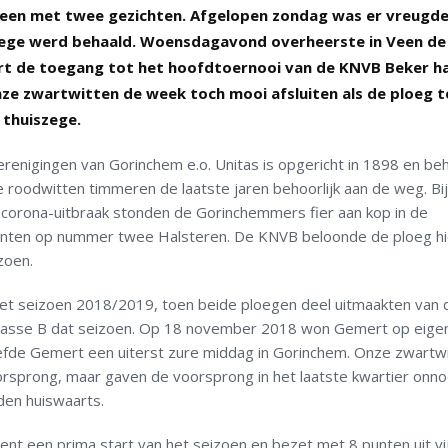
een met twee gezichten. Afgelopen zondag was er vreugd
ege werd behaald. Woensdagavond overheerste in Veen de
mert de toegang tot het hoofdtoernooi van de KNVB Beker h
e zwartwitten de week toch mooi afsluiten als de ploeg 
 thuiszege.
renigingen van Gorinchem e.o. Unitas is opgericht in 1898 en be
e roodwitten timmeren de laatste jaren behoorlijk aan de weg. Bij
corona-uitbraak stonden de Gorinchemmers fier aan kop in de
unten op nummer twee Halsteren. De KNVB beloonde de ploeg h
zoen.
het seizoen 2018/2019, toen beide ploegen deel uitmaakten van 
dklasse B dat seizoen. Op 18 november 2018 won Gemert op eige
leefde Gemert een uiterst zure middag in Gorinchem. Onze zwartw
rsprong, maar gaven de voorsprong in het laatste kwartier onnod
den huiswaarts.
nt een prima start van het seizoen en bezet met 8 punten uit vij