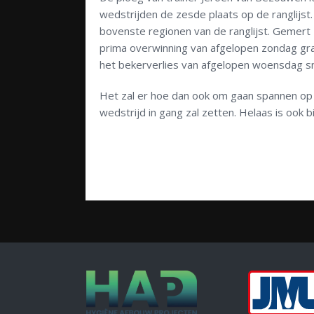
wedstrijden de zesde plaats op de ranglijst.
bovenste regionen van de ranglijst. Gemert
prima overwinning van afgelopen zondag gr
het bekerverlies van afgelopen woensdag s
Het zal er hoe dan ook om gaan spannen op
wedstrijd in gang zal zetten. Helaas is ook 