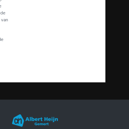
e
 de
 van
de