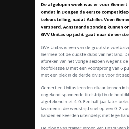
De afgelopen week was er voor Gemert 
omdat in Dongen de eerste competitiez
teleurstelling, nadat Achilles Veen Ge
versperd. Aanstaande zondag kunnen onz
GVV Unitas op jacht gaat naar de eerste
GVV Unitas is een van de grootste voetbalve
hiermee tot de oudste clubs van het land. D
afbreken van het vorige seizoen wegens de 
hoofdklasse B met een voorsprong van 6 p
met een plek in de derde divisie voor dit sei
Gemert en Unitas leerden elkaar kennen in 
ongekend spannende titelstrijd in de hoof
afgetekend met 4-0. Een half jaar later be
kwamen in die wedstrijd snel op een 0-2 voo
handen en keerden uiteindelijk met lege han
De ploeg van trainer Jeroen van Bezouwen ke