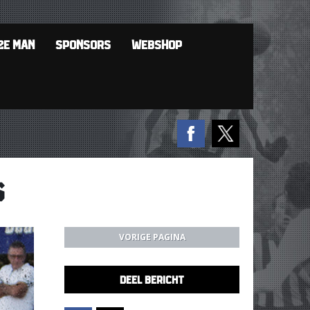
2E MAN
SPONSORS
WEBSHOP
S
VORIGE PAGINA
DEEL BERICHT