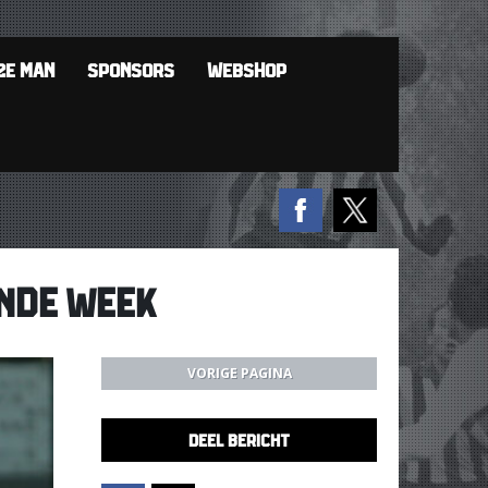
2E MAN
SPONSORS
WEBSHOP
ENDE WEEK
VORIGE PAGINA
DEEL BERICHT