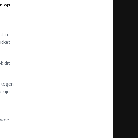
jd op
t in
icket
k dit
g tegen
 zijn
 twee