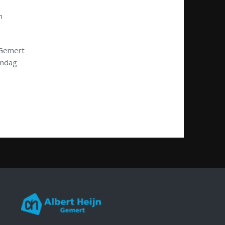
n
 Gemert
ondag