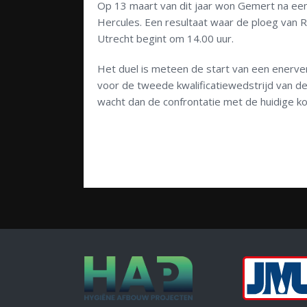
Op 13 maart van dit jaar won Gemert na een 
Hercules. Een resultaat waar de ploeg van R
Utrecht begint om 14.00 uur.
Het duel is meteen de start van een ener
voor de tweede kwalificatiewedstrijd van d
wacht dan de confrontatie met de huidige 