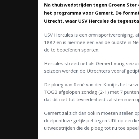
Na thuiswedstrijden tegen Groene Ster 
het programma voor Gemert. De formatie
Utrecht, waar USV Hercules de tegensta
USV Hercules is een omnisportvereniging, afk
1882 en is hiermee een van de oudste in Nede
de te beoefenen sporten.
Hercules streed net als Gemert vorig seizoe
seizoen werden de Utrechters vooraf getipt 
De ploeg van René van der Kooij is het sei
TOGB afgelopen zondag (2-1) met 7 punten u
dat dit niet tot tevredenheid zal stemmen 
Gemert zal zich dan ook in moeten stellen op
doelpuntloze gelijkspel tegen UDI op een ke
uitwedstrijden die de ploeg tot nu toe speel