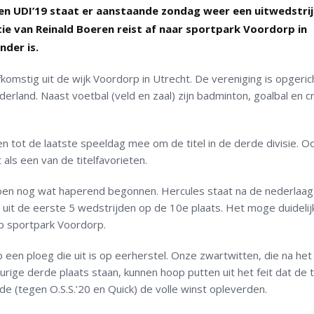
en UDI’19 staat er aanstaande zondag weer een uitwedstri
 van Reinald Boeren reist af naar sportpark Voordorp in
nder is.
omstig uit de wijk Voordorp in Utrecht. De vereniging is opgerich
rland. Naast voetbal (veld en zaal) zijn badminton, goalbal en cr
n tot de laatste speeldag mee om de titel in de derde divisie. Oo
als een van de titelfavorieten.
zoen nog wat haperend begonnen. Hercules staat na de nederlaa
it de eerste 5 wedstrijden op de 10e plaats. Het moge duidelijk
op sportpark Voordorp.
 een ploeg die uit is op eerherstel. Onze zwartwitten, die na het
urige derde plaats staan, kunnen hoop putten uit het feit dat de
de (tegen O.S.S.’20 en Quick) de volle winst opleverden.