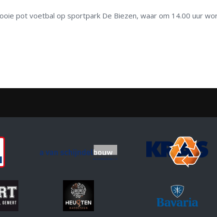
 mooie pot voetbal op sportpark De Biezen, waar om 14.00 uur wo