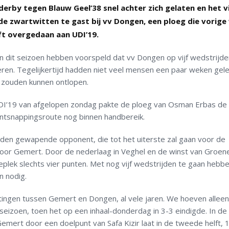
erby tegen Blauw Geel’38 snel achter zich gelaten en het vi
de zwartwitten te gast bij vv Dongen, een ploeg die vorig
eft overgedaan aan UDI’19.
n dit seizoen hebben voorspeld dat vv Dongen op vijf wedstrijde
eren. Tegelijkertijd hadden niet veel mensen een paar weken gel
 zouden kunnen ontlopen.
UDI’19 van afgelopen zondag pakte de ploeg van Osman Erbas de 
ontsnappingsroute nog binnen handbereik.
den gewapende opponent, die tot het uiterste zal gaan voor de
oor Gemert. Door de nederlaag in Veghel en de winst van Groen
eplek slechts vier punten. Met nog vijf wedstrijden te gaan hebb
n nodig.
etingen tussen Gemert en Dongen, al vele jaren. We hoeven allee
 seizoen, toen het op een inhaal-donderdag in 3-3 eindigde. In de
mert door een doelpunt van Safa Kizir laat in de tweede helft, 1