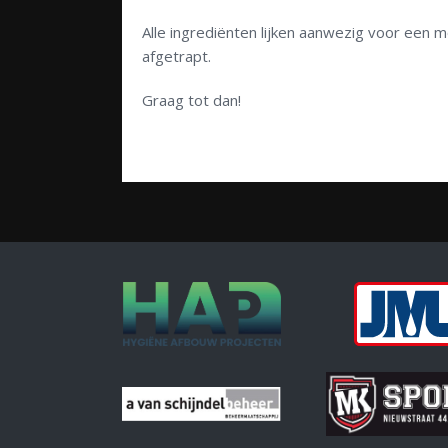
Alle ingrediënten lijken aanwezig voor een
afgetrapt.
Graag tot dan!