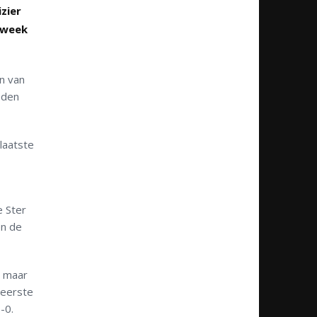
zier
e week
n van
eden
laatste
e Ster
en de
n maar
 eerste
-0.