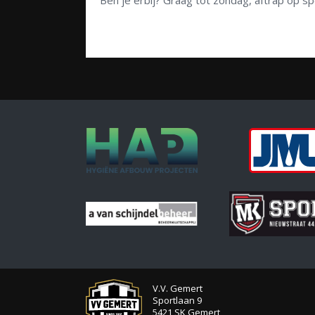
Ben je erbij? Graag tot zondag, aftrap op s
V.V. Gemert
Sportlaan 9
5421 SK Gemert