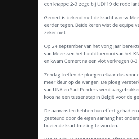
een knappe 2-3 zege bij UDI’19 de rode lant
Gemert is bekend met de kracht van sv Mee
eerder tegen. Beide keren wist de equipe va
zeker niet.
Op 24 september van het vorig jaar bereikt
van Meerssen het hoofdtoernooi van het KN
en kwam Gemert na een vlot verkregen 0-3 vo
Zondag treffen de ploegen elkaar dus voor d
meer kleur op de wangen. De ploeg versterk
van UNA en Saul Penders werd aangetrokken
koos na een tussenstap in België voor de g
De aanwinsten hebben hun effect gehad en d
gesteund door de eigen aanhang het onderst
boeiende krachtmeting te worden.