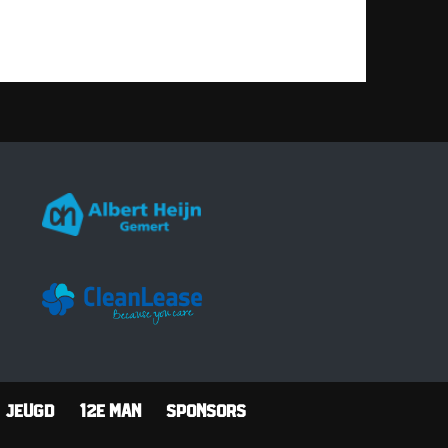
Jeugd
12e man
Sponsors