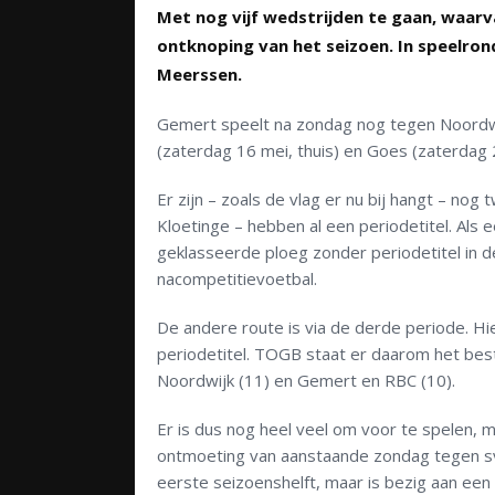
Met nog vijf wedstrijden te gaan, waarv
ontknoping van het seizoen. In speelro
Meerssen.
Gemert speelt na zondag nog tegen Noordwijk
(zaterdag 16 mei, thuis) en Goes (zaterdag 2
Er zijn – zoals de vlag er nu bij hangt – nog
Kloetinge – hebben al een periodetitel. Als
geklasseerde ploeg zonder periodetitel in de
nacompetitievoetbal.
De andere route is via de derde periode. Hie
periodetitel. TOGB staat er daarom het bes
Noordwijk (11) en Gemert en RBC (10).
Er is dus nog heel veel om voor te spelen, 
ontmoeting van aanstaande zondag tegen s
eerste seizoenshelft, maar is bezig aan e