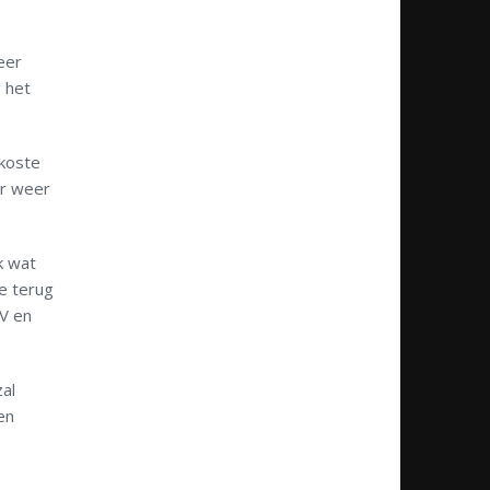
eer
 het
 koste
ar weer
k wat
e terug
V en
al
en