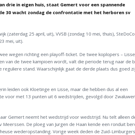
an drie in eigen huis, staat Gemert voor een spannende
nde 30 wacht zondag de confrontatie met het herboren sv
 (zaterdag 25 april, uit), VVSB (zondag 10 mei, thuis), SteDoCo
3 mei, uit).
 twee wegen richting een playoff-ticket. De twee koplopers – Liss
 een van de twee kampioen wordt, valt die periode terug naar de 
 reguliere stand. Waarschijnlijk gaat de derde plaats dus goed zi
rin leiden ook Kloetinge en Lisse, maar die hebben dus al een
te voor met 13 punten uit 6 wedstrijden, gevolgd door Zwaluwen
maar Gemert neemt het wedstrijd voor wedstrijd. Nu telt alleen d
v Meerssen. De ploeg van Jurgen de Haan kende een ronduit be
en heuse wederopstanding. Vorige week deden de Zuid-Limburger