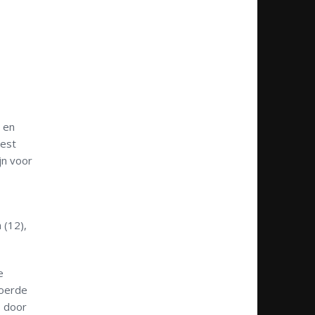
e en
best
jn voor
 (12),
e
roerde
s door