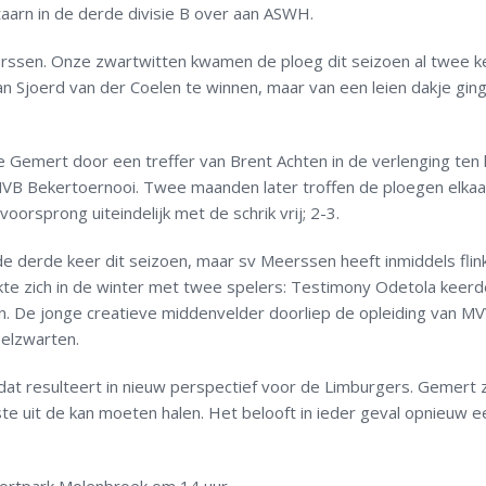
aarn in de derde divisie B over aan ASWH.
rssen. Onze zwartwitten kwamen de ploeg dit seizoen al twee k
n Sjoerd van der Coelen te winnen, maar van een leien dakje ging
e Gemert door een treffer van Brent Achten in de verlenging ten
VB Bekertoernooi. Twee maanden later troffen de ploegen elka
orsprong uiteindelijk met de schrik vrij; 2-3.
e derde keer dit seizoen, maar sv Meerssen heeft inmiddels flin
te zich in de winter met twee spelers: Testimony Odetola keerd
. De jonge creatieve middenvelder doorliep de opleiding van MV
eelzwarten.
at resulteert in nieuw perspectief voor de Limburgers. Gemert z
e uit de kan moeten halen. Het belooft in ieder geval opnieuw e