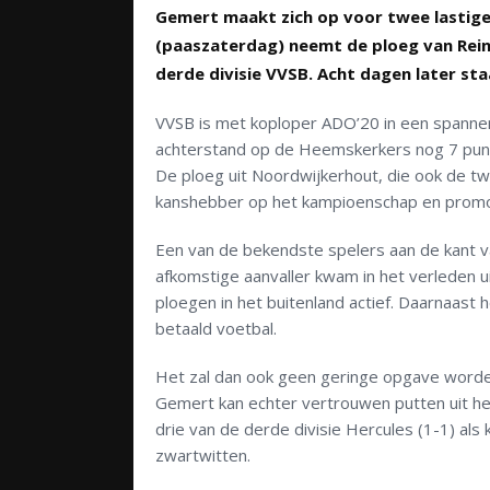
Gemert maakt zich op voor twee lastig
(paaszaterdag) neemt de ploeg van Rei
derde divisie VVSB. Acht dagen later st
VVSB is met koploper ADO’20 in een spannend
achterstand op de Heemskerkers nog 7 punt
De ploeg uit Noordwijkerhout, die ook de tw
kanshebber op het kampioenschap en promot
Een van de bekendste spelers aan de kant v
afkomstige aanvaller kwam in het verleden ui
ploegen in het buitenland actief. Daarnaast 
betaald voetbal.
Het zal dan ook geen geringe opgave worde
Gemert kan echter vertrouwen putten uit he
drie van de derde divisie Hercules (1-1) als
zwartwitten.