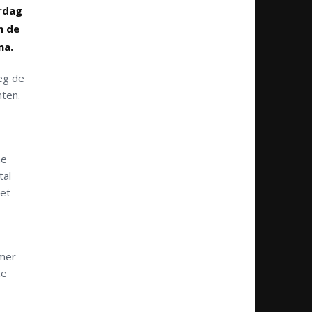
rdag
n de
ma.
eg de
ten.
me
tal
het
mmer
ze