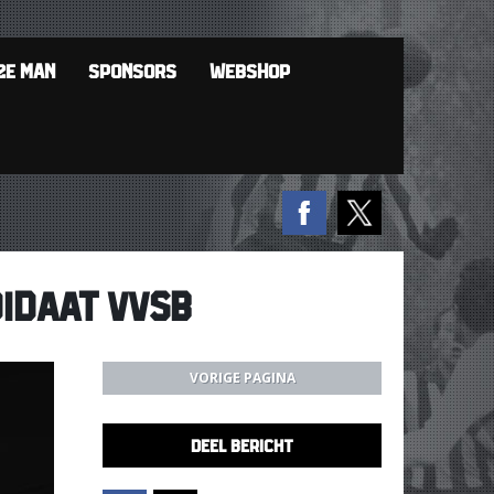
2E MAN
SPONSORS
WEBSHOP
IDAAT VVSB
VORIGE PAGINA
DEEL BERICHT