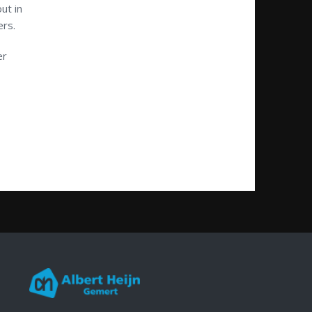
ut in
ers.
er