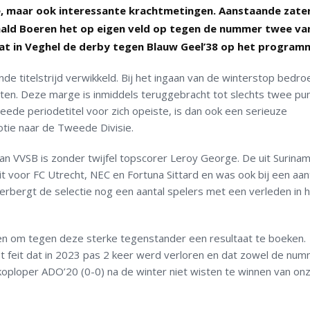
e, maar ook interessante krachtmetingen. Aanstaande zate
nald Boeren het op eigen veld op tegen de nummer twee va
aat in Veghel de derby tegen Blauw Geel’38 op het program
e titelstrijd verwikkeld. Bij het ingaan van de winterstop bedro
en. Deze marge is inmiddels teruggebracht tot slechts twee pun
eede periodetitel voor zich opeiste, is dan ook een serieuze
ie naar de Tweede Divisie.
an VVSB is zonder twijfel topscorer Leroy George. De uit Surina
t voor FC Utrecht, NEC en Fortuna Sittard en was ook bij een aan
herbergt de selectie nog een aantal spelers met een verleden in 
n om tegen deze sterke tegenstander een resultaat te boeken.
t feit dat in 2023 pas 2 keer werd verloren en dat zowel de nu
 koploper ADO’20 (0-0) na de winter niet wisten te winnen van on