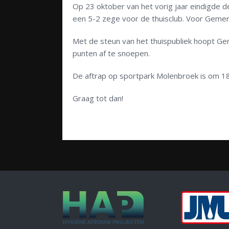
Op 23 oktober van het vorig jaar eindigde 
een 5-2 zege voor de thuisclub. Voor Geme
Met de steun van het thuispubliek hoopt Ge
punten af te snoepen.
De aftrap op sportpark Molenbroek is om 18
Graag tot dan!