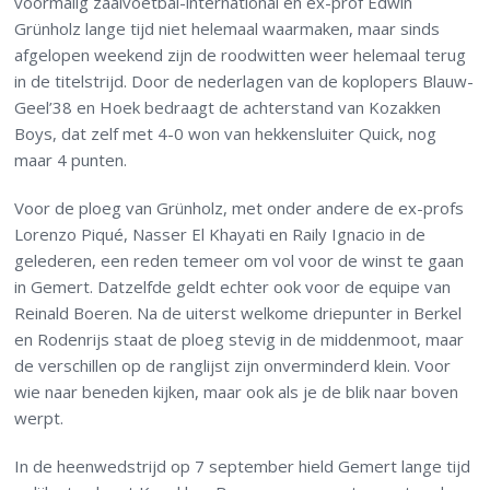
voormalig zaalvoetbal-international en ex-prof Edwin
Grünholz lange tijd niet helemaal waarmaken, maar sinds
afgelopen weekend zijn de roodwitten weer helemaal terug
in de titelstrijd. Door de nederlagen van de koplopers Blauw-
Geel’38 en Hoek bedraagt de achterstand van Kozakken
Boys, dat zelf met 4-0 won van hekkensluiter Quick, nog
maar 4 punten.
Voor de ploeg van Grünholz, met onder andere de ex-profs
Lorenzo Piqué, Nasser El Khayati en Raily Ignacio in de
gelederen, een reden temeer om vol voor de winst te gaan
in Gemert. Datzelfde geldt echter ook voor de equipe van
Reinald Boeren. Na de uiterst welkome driepunter in Berkel
en Rodenrijs staat de ploeg stevig in de middenmoot, maar
de verschillen op de ranglijst zijn onverminderd klein. Voor
wie naar beneden kijken, maar ook als je de blik naar boven
werpt.
In de heenwedstrijd op 7 september hield Gemert lange tijd