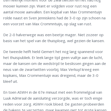
Een heerlijk moment voor de zwartwitten en het had nog
mooier kunnen zijn. Want er volgden voor rust nog een
aantal mooie aanvallen. Een kopbal van Max Crommentuijn
rolde naast en Sven Jenniskens had de 3-0 op zijn schoen na
een voorzet van Max Crommntuijn, op slag van rust.
De 2-0 halverwege was een beetje mager. Niet zozeer op
basis van het spel van de thuisploeg, wel gezien de kansen.
De tweede helft hield Gemert het nog lang spannend voor
het thuispubliek. Er leek lange tijd geen vuiltje aan de lucht,
maar de kansen om de wedstrijd te beslissen gingen aan de
neus van de zwartwitten voorbij. Max Verkuyl kreeg een
kopkans, Max Crommentuijn was dreigend, maar de 3-0
bleef uit.
En toen ASWH in de 67e minuut met een frommelgoal van
Luuk Admiraal de aansluiting verzorgde, was er toch enige
reden voor zorg. ASWH rook bloed. De gasten probeerden
de bakens te verzetten, maar kwamen niet tot grote kansen.