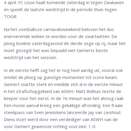
4 april. FC Lisse haalt komende zaterdag in tegen Zwaluwen
en speelt de laatste wedstrijd in de periode thuis tegen
TOGB.
Na het voetballoze carnavalsweekend beloven het dus
enerverende weken te worden voor de zwartwitten. De
ploeg boekte zaterdagavond de derde zege op rij, maar het
moet gezegd: het was bepaald niet Gemerts beste
wedstrijd van het seizoen.
In de eerste helft zag het er nog heel aardig uit, vooral ook
omdat de ploeg op gunstige momenten tot score kwam.
Gemert startte sterk en meldde zich al in de eerste minuut
in het strafschopgebied van ASWH. Matt Bolhuis testte de
keeper voor het eerst. In de 7e minuut was het alsnog raak.
Een mooie aanval kreeg een gelukkige afronding. Een fraaie
steekpass van Sven Jenniskens lanceerde Jay van Lieshout.
Diens inzet werd door een verdediger van ASWH van de
voor Gemert gewenste richting voorzien: 1-0.