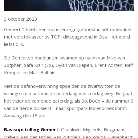
3 oktober 2023
Gemert 1 heeft een monsterzege geboekt in het oefenduel
met eersteklasser sv TOP, dinsdagavond in Oss. Het werd
liefst 0-8.
De Gemertse doelpunten kwamen op naam van Mike van
Zutphen, Safa Kizir (3x), Dylan van Diepen, Brent Achten, Ralf
Kemper en Matt Bolhuis.
Met de oefenoverwinning spoelden de zwartwitten de
wrange nasmaak van de nederlaag van zondag weg. Nu gaat
het vizier op komende zaterdag, als SteDoCo – de nummer 3
van de derde divisie B – naar sportpark Molenbroek komt.
Aanvang dan 18 uur.
Basisopstelling Gemert:
Okonkwo; Migchels, Brugmans,
Deben, Van den Broek; Van Zutphen, Ben Rouba, Hanenberg;