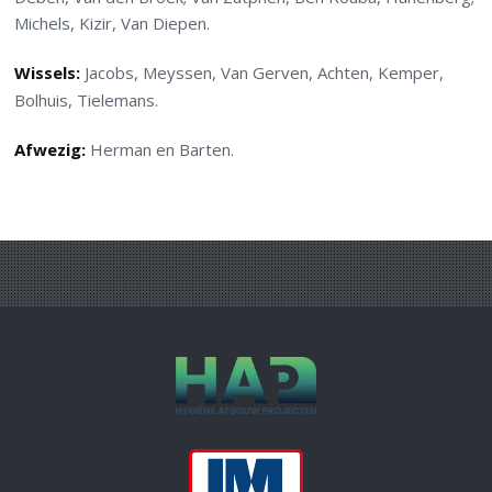
Michels, Kizir, Van Diepen.
Wissels:
Jacobs, Meyssen, Van Gerven, Achten, Kemper,
Bolhuis, Tielemans.
Afwezig:
Herman en Barten.