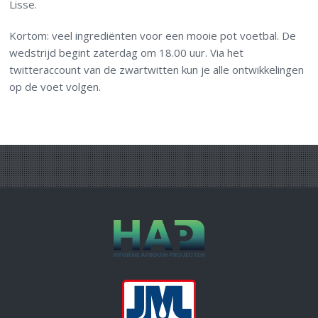
Lisse.
Kortom: veel ingrediënten voor een mooie pot voetbal. De
wedstrijd begint zaterdag om 18.00 uur. Via het
twitteraccount van de zwartwitten kun je alle ontwikkelingen
op de voet volgen.