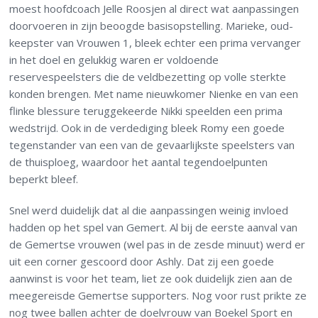
moest hoofdcoach Jelle Roosjen al direct wat aanpassingen
doorvoeren in zijn beoogde basisopstelling. Marieke, oud-
keepster van Vrouwen 1, bleek echter een prima vervanger
in het doel en gelukkig waren er voldoende
reservespeelsters die de veldbezetting op volle sterkte
konden brengen. Met name nieuwkomer Nienke en van een
flinke blessure teruggekeerde Nikki speelden een prima
wedstrijd. Ook in de verdediging bleek Romy een goede
tegenstander van een van de gevaarlijkste speelsters van
de thuisploeg, waardoor het aantal tegendoelpunten
beperkt bleef.
Snel werd duidelijk dat al die aanpassingen weinig invloed
hadden op het spel van Gemert. Al bij de eerste aanval van
de Gemertse vrouwen (wel pas in de zesde minuut) werd er
uit een corner gescoord door Ashly. Dat zij een goede
aanwinst is voor het team, liet ze ook duidelijk zien aan de
meegereisde Gemertse supporters. Nog voor rust prikte ze
nog twee ballen achter de doelvrouw van Boekel Sport en