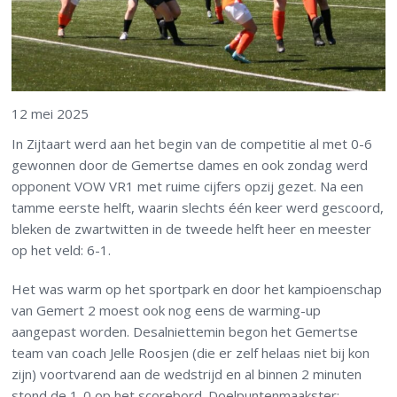
12 mei 2025
In Zijtaart werd aan het begin van de competitie al met 0-6
gewonnen door de Gemertse dames en ook zondag werd
opponent VOW VR1 met ruime cijfers opzij gezet. Na een
tamme eerste helft, waarin slechts één keer werd gescoord,
bleken de zwartwitten in de tweede helft heer en meester
op het veld: 6-1.
Het was warm op het sportpark en door het kampioenschap
van Gemert 2 moest ook nog eens de warming-up
aangepast worden. Desalniettemin begon het Gemertse
team van coach Jelle Roosjen (die er zelf helaas niet bij kon
zijn) voortvarend aan de wedstrijd en al binnen 2 minuten
stond de 1-0 op het scorebord. Doelpuntenmaakster: