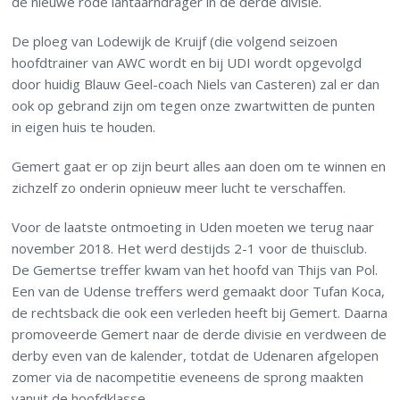
de nieuwe rode lantaarndrager in de derde divisie.
De ploeg van Lodewijk de Kruijf (die volgend seizoen
hoofdtrainer van AWC wordt en bij UDI wordt opgevolgd
door huidig Blauw Geel-coach Niels van Casteren) zal er dan
ook op gebrand zijn om tegen onze zwartwitten de punten
in eigen huis te houden.
Gemert gaat er op zijn beurt alles aan doen om te winnen en
zichzelf zo onderin opnieuw meer lucht te verschaffen.
Voor de laatste ontmoeting in Uden moeten we terug naar
november 2018. Het werd destijds 2-1 voor de thuisclub.
De Gemertse treffer kwam van het hoofd van Thijs van Pol.
Een van de Udense treffers werd gemaakt door Tufan Koca,
de rechtsback die ook een verleden heeft bij Gemert. Daarna
promoveerde Gemert naar de derde divisie en verdween de
derby even van de kalender, totdat de Udenaren afgelopen
zomer via de nacompetitie eveneens de sprong maakten
vanuit de hoofdklasse.