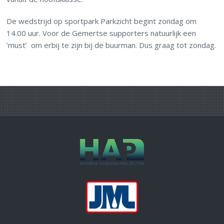
De wedstrijd op sportpark Parkzicht begint zondag om
14.00 uur. Voor de Gemertse supporters natuurlijk een
‘must’ om erbij te zijn bij de buurman. Dus graag tot zondag.