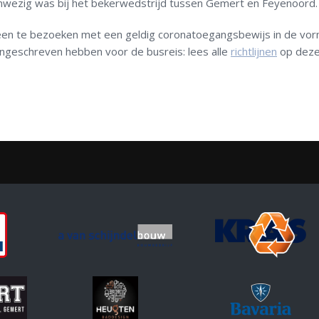
nwezig was bij het bekerwedstrijd tussen Gemert en Feyenoord.
alleen te bezoeken met een geldig coronatoegangsbewijs in de vo
ingeschreven hebben voor de busreis: lees alle
richtlijnen
op deze 