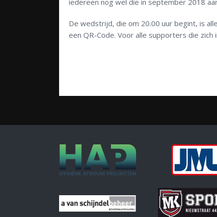
iedereen nog wel die in september 2018 aa
De wedstrijd, die om 20.00 uur begint, is 
een QR-Code. Voor alle supporters die zich 