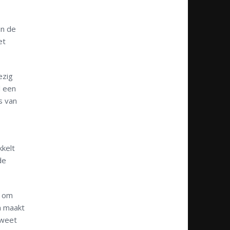
in de
et
ezig
l een
s van
kelt
de
d om
n maakt
 weet