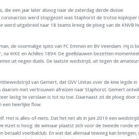
s, die een jaar later alsnog naar de zaterdag derde divisie
coronacrisis werd stopgezet was Staphorst de trotse koploper 
ie werd uitgebreid naar 18 teams kreeg de ploeg van de KNVB h
rman, de voormalige spits van FC Emmen en BV Veendam. Hij is b
ner, na WKE en Achilles 1894. De geelblauwen bezetten momentee
unten uit negen duels. De laatste wedstrijd, uit tegen de amateur
titiewedstrijd van Gemert, dat GVV Unitas over de knie legde in
n daarom met vertrouwen afreizen naar Staphorst. Gemert ontwik
er lastig te verslaan is tot nu toe. Daarnaast zit de ploeg door 
 een heerlijke flow.
f. Het is alles-of-niets. Dat het net als in juni 2019 een wedstrij
 De inzet is hoog: de winnaar plaatst zich voor de tweede ronde e
n betaald voetbalclub. En wat dat allemaal teweeg kan brengen,