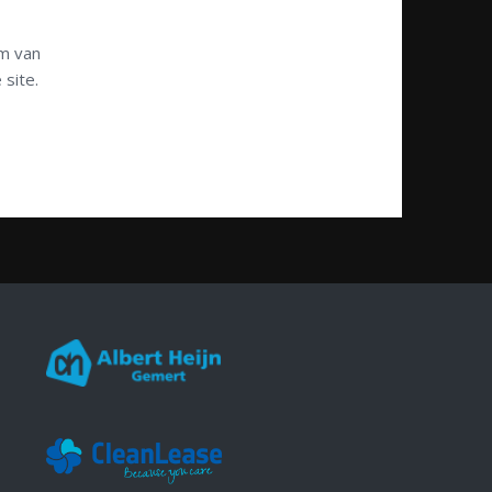
rm van
site.