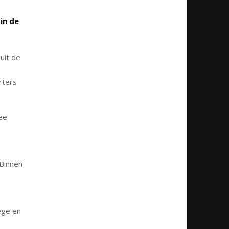
in de
uit de
rters
ee
Binnen
ege en