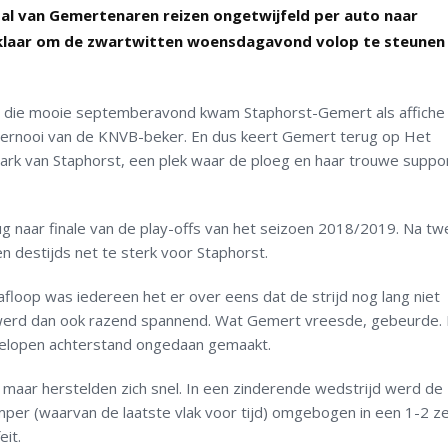
tal van Gemertenaren reizen ongetwijfeld per auto naar
t klaar om de zwartwitten woensdagavond volop te steunen 
p die mooie septemberavond kwam Staphorst-Gemert als affiche 
toernooi van de KNVB-beker. En dus keert Gemert terug op Het
park van Staphorst, een plek waar de ploeg en haar trouwe suppo
ug naar finale van de play-offs van het seizoen 2018/2019. Na tw
 destijds net te sterk voor Staphorst.
loop was iedereen het er over eens dat de strijd nog lang niet
 werd dan ook razend spannend. Wat Gemert vreesde, gebeurde. 
gelopen achterstand ongedaan gemaakt.
aar herstelden zich snel. In een zinderende wedstrijd werd de
mper (waarvan de laatste vlak voor tijd) omgebogen in een 1-2 z
eit.