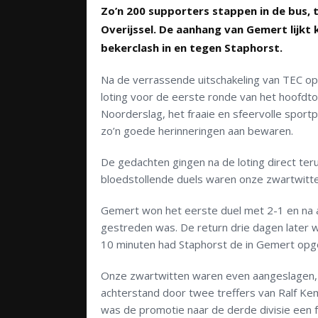
Zo’n 200 supporters stappen in de bus, 
Overijssel. De aanhang van Gemert lijk
bekerclash in en tegen Staphorst.
Na de verrassende uitschakeling van TEC o
loting voor de eerste ronde van het hoofd
Noorderslag, het fraaie en sfeervolle sport
zo’n goede herinneringen aan bewaren.
De gedachten gingen na de loting direct ter
bloedstollende duels waren onze zwartwitten
Gemert won het eerste duel met 2-1 en na af
gestreden was. De return drie dagen later
10 minuten had Staphorst de in Gemert op
Onze zwartwitten waren even aangeslagen, m
achterstand door twee treffers van Ralf Ke
was de promotie naar de derde divisie een f