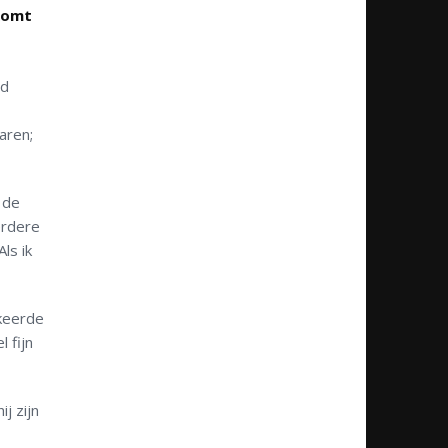
 komt
rd
aren;
 de
erdere
ls ik
 keerde
 fijn
j zijn