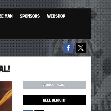
2E MAN
SPONSORS
WEBSHOP
AL!
VORIGE PAGINA
DEEL BERICHT