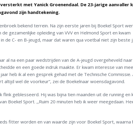
 versterkt met Yanick Groenendaal. De 23-jarige aanvaller
gavond zijn handtekening.
enbroek bekend terrein. Na zijn eerste jaren bij Boekel Sport we
ar in de gezamenlijke opleiding van VVV en Helmond Sport en kwam
in de C- en B-jeugd, maar dat waren qua voetbal niet zijn beste j
aar al na een paar wedstrijden van de A-jeugd overgeheveld naar
erscheidde en een goede indruk maakte. Er kwam interesse van me
g jaar heb ik al een gesprek gehad met de Technische Commissie. A
 altijd wel de voorkeur”, zei de Boekelnaar woensdagavond.
k flink geblesseerd. Hij was bijna tien maanden uit de running en
an Boekel Sport. ,,Ruim 20 minuten heb ik weer meegedaan. Heel
s fitter worden en van waarde zijn voor Boekel Sport, waarna hi