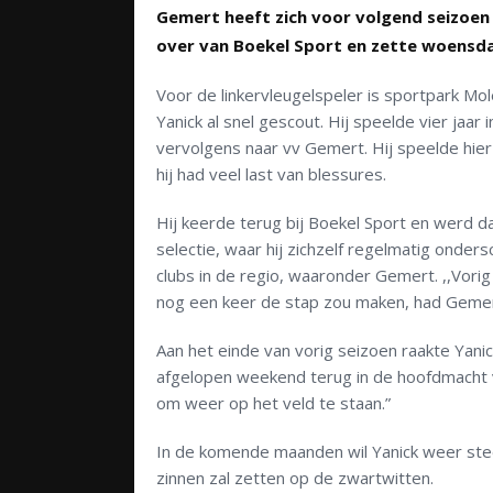
Gemert heeft zich voor volgend seizoen
over van Boekel Sport en zette woensda
Voor de linkervleugelspeler is sportpark Mol
Yanick al snel gescout. Hij speelde vier ja
vervolgens naar vv Gemert. Hij speelde hier 
hij had veel last van blessures.
Hij keerde terug bij Boekel Sport en werd d
selectie, waar hij zichzelf regelmatig ond
clubs in de regio, waaronder Gemert. ,,Vori
nog een keer de stap zou maken, had Gemert
Aan het einde van vorig seizoen raakte Yanic
afgelopen weekend terug in de hoofdmacht v
om weer op het veld te staan.”
In de komende maanden wil Yanick weer steed
zinnen zal zetten op de zwartwitten.