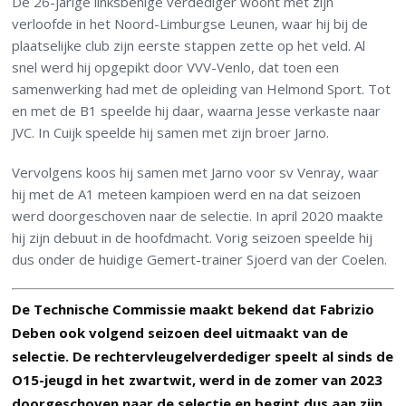
De 26-jarige linksbenige verdediger woont met zijn
verloofde in het Noord-Limburgse Leunen, waar hij bij de
plaatselijke club zijn eerste stappen zette op het veld. Al
snel werd hij opgepikt door VVV-Venlo, dat toen een
samenwerking had met de opleiding van Helmond Sport. Tot
en met de B1 speelde hij daar, waarna Jesse verkaste naar
JVC. In Cuijk speelde hij samen met zijn broer Jarno.
Vervolgens koos hij samen met Jarno voor sv Venray, waar
hij met de A1 meteen kampioen werd en na dat seizoen
werd doorgeschoven naar de selectie. In april 2020 maakte
hij zijn debuut in de hoofdmacht. Vorig seizoen speelde hij
dus onder de huidige Gemert-trainer Sjoerd van der Coelen.
De Technische Commissie maakt bekend dat Fabrizio
Deben ook volgend seizoen deel uitmaakt van de
selectie. De rechtervleugelverdediger speelt al sinds de
O15-jeugd in het zwartwit, werd in de zomer van 2023
doorgeschoven naar de selectie en begint dus aan zijn