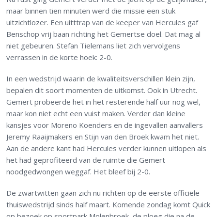
maar binnen tien minuten werd die missie een stuk
uitzichtlozer. Een uitttrap van de keeper van Hercules gaf
Benschop vrij baan richting het Gemertse doel. Dat mag al
niet gebeuren. Stefan Tielemans liet zich vervolgens
verrassen in de korte hoek: 2-0.
In een wedstrijd waarin de kwaliteitsverschillen klein zijn,
bepalen dit soort momenten de uitkomst. Ook in Utrecht.
Gemert probeerde het in het resterende half uur nog wel,
maar kon niet echt een vuist maken. Verder dan kleine
kansjes voor Moreno Koenders en de ingevallen aanvallers
Jeremy Raaijmakers en Stijn van den Broek kwam het niet.
Aan de andere kant had Hercules verder kunnen uitlopen als
het had geprofiteerd van de ruimte die Gemert
noodgedwongen weggaf. Het bleef bij 2-0.
De zwartwitten gaan zich nu richten op de eerste officiële
thuiswedstrijd sinds half maart. Komende zondag komt Quick
op bezoek op sportpark Molenbroek, de ploeg die na de