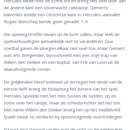
Hercules kwam met de schrik vrij en kreeg niet veel later aan
de andere kant een onverwacht cadeautje. Gemerts
balverlies leidde een Utrechtse kans in. Hercules-aanvaller
Rogier Benschop kende geen genade: 1-0.
Die openingstreffer kwam uit de lucht vallen, maar leek de
spelverhoudingen aanvankelijk niet te veranderen. Qua
voetbal gaven de ploegen elkaar niet veel toe, maar Gemert
was iets dreigender, bijvoorbeeld met een vrije trap van
Willem den Dekker en een kopbal van Erik van Loon uit de
daaruitvolgende corner.
De gelijkmaker bleef evenwel uit en tegen het einde van de
eerste helft kreeg de thuisploeg het betere van het spel.
Hercules speelde met het mes tussen de tanden, op en
soms over het randje, maar de scheidsrechter liet het toe.
Met name Willem den Dekker kreeg het op het middelveld
fysiek zwaar te verduren bij opeenvolgende overtredingen.
Na rust ging Gemert verder met de jacht op de gelijkmaker,