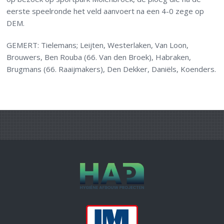
eerste speelronde het veld aanvoert na een 4-0 zege op
DEM.
GEMERT: Tielemans; Leijten, Westerlaken, Van Loon,
Brouwers, Ben Rouba (66. Van den Broek), Habraken,
Brugmans (66. Raaijmakers), Den Dekker, Daniëls, Koenders.