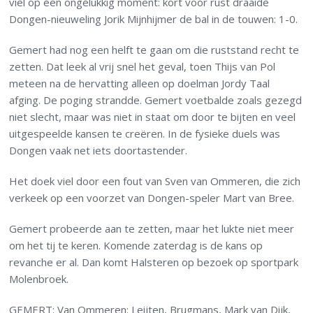
viel op een ongelukkig moment: kort voor rust draaide
Dongen-nieuweling Jorik Mijnhijmer de bal in de touwen: 1-0.
Gemert had nog een helft te gaan om die ruststand recht te
zetten. Dat leek al vrij snel het geval, toen Thijs van Pol
meteen na de hervatting alleen op doelman Jordy Taal
afging. De poging strandde. Gemert voetbalde zoals gezegd
niet slecht, maar was niet in staat om door te bijten en veel
uitgespeelde kansen te creëren. In de fysieke duels was
Dongen vaak net iets doortastender.
Het doek viel door een fout van Sven van Ommeren, die zich
verkeek op een voorzet van Dongen-speler Mart van Bree.
Gemert probeerde aan te zetten, maar het lukte niet meer
om het tij te keren. Komende zaterdag is de kans op
revanche er al. Dan komt Halsteren op bezoek op sportpark
Molenbroek.
GEMERT: Van Ommeren: Leijten, Brugmans, Mark van Dijk,