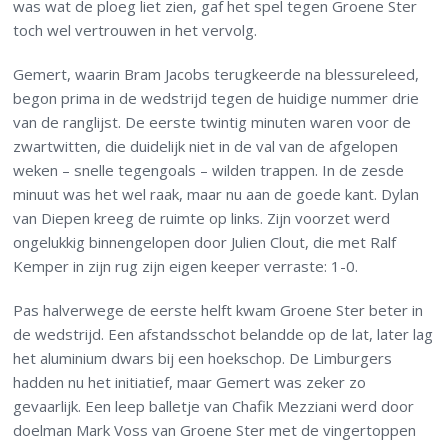
was wat de ploeg liet zien, gaf het spel tegen Groene Ster
toch wel vertrouwen in het vervolg.
Gemert, waarin Bram Jacobs terugkeerde na blessureleed,
begon prima in de wedstrijd tegen de huidige nummer drie
van de ranglijst. De eerste twintig minuten waren voor de
zwartwitten, die duidelijk niet in de val van de afgelopen
weken – snelle tegengoals – wilden trappen. In de zesde
minuut was het wel raak, maar nu aan de goede kant. Dylan
van Diepen kreeg de ruimte op links. Zijn voorzet werd
ongelukkig binnengelopen door Julien Clout, die met Ralf
Kemper in zijn rug zijn eigen keeper verraste: 1-0.
Pas halverwege de eerste helft kwam Groene Ster beter in
de wedstrijd. Een afstandsschot belandde op de lat, later lag
het aluminium dwars bij een hoekschop. De Limburgers
hadden nu het initiatief, maar Gemert was zeker zo
gevaarlijk. Een leep balletje van Chafik Mezziani werd door
doelman Mark Voss van Groene Ster met de vingertoppen