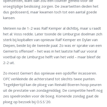
openzetten, want dan zou een counter geheid voor de
vroegtijdige beslissing zorgen. De zwartwitten deden het
dus gedoseerd, maar kwamen toch tot een aantal goede
kansen.
Meteen na de 1-2 was Ralf Kemper al dichtbij, maar u raadt
het al: Voss redde. Later toonde de Limburgse doelman zich
sterk bij kopballen van opnieuw Ralf Kemper en Dylan van
Diepen, beide bij de tweede paal. Zo was er sprake van een
Gemerts offensief – het was in het laatste half uur vooral
voetbal op de Limburgse helft van het veld – maar bleef de
2-2 uit.
Zo moest Gemert dus opnieuw een opdoffer incasseren.
OFC verkleinde de achterstand tot slechts twee punten.
Tegelijkertijd kan de ploeg van Reinald Boeren hoop peuren
uit de prestatie van zondagmiddag. De competitie heeft nog
zes speelronden voor de boeg. Komende zondag gaat de
ploeg op bezoek bij O.S.S.’20.