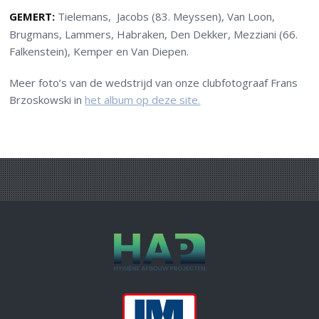
GEMERT:
Tielemans, Jacobs (83. Meyssen), Van Loon,
Brugmans, Lammers, Habraken, Den Dekker, Mezziani (66.
Falkenstein), Kemper en Van Diepen.
Meer foto’s van de wedstrijd van onze clubfotograaf Frans
Brzoskowski in
het album op deze site.