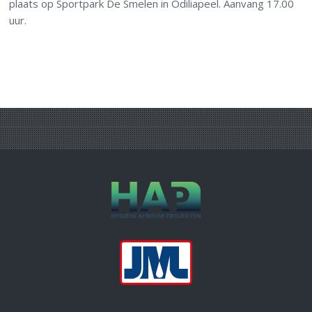
plaats op Sportpark De Smelen in Odiliapeel. Aanvang 17.00
uur.