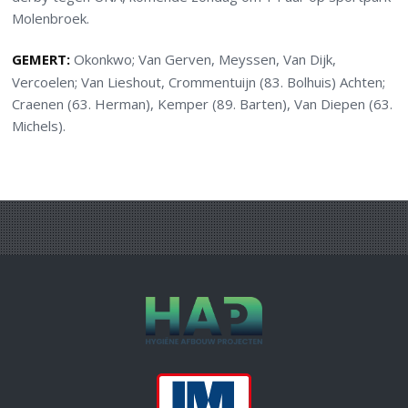
Molenbroek.
GEMERT:
Okonkwo; Van Gerven, Meyssen, Van Dijk,
Vercoelen; Van Lieshout, Crommentuijn (83. Bolhuis) Achten;
Craenen (63. Herman), Kemper (89. Barten), Van Diepen (63.
Michels).