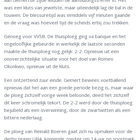
aan Gemertse zijde leidden de aansluitingstreffer in. Het
was een kluts van jewelste, maar uiteindelijk lag de bal in de
touwen. De blessuretijd was inmiddels vijf minuten gaande
en de vraag was hoeveel tijd de scheids erbij zou trekken.
Genoeg voor VVSB. De thuisploeg ging va banque en het
ongelooflijke gebeurde: in werkelijk de laatste seconden
maakte de thuisploeg nog gelijk: 2-2. Opnieuw uit een
onoverzichtelijke situatie voor het doel van Romeo
Okonkwo, opnieuw uit de kluts.
Een ontzettend zuur einde. Gemert bewees voetballend
opnieuw dat het aan een goede periode bezig is, maar waar
de ploeg zichzelf vorige week beloonde, deed het zichzelf
dit keer schromelijk tekort. De 2-2 werd door de thuisploeg
bejubeld als een overwinning, door de zwartwitten als een
bittere nederlaag.
De ploeg van Reinald Boeren gaat zich nu opmaken voor de
derby tegen UNA, komende zondag om 14 uur op sportpark