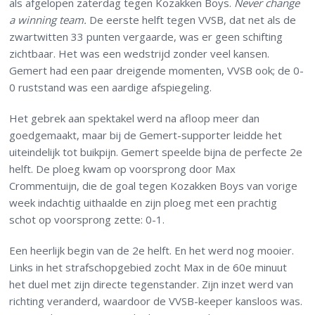
als afgelopen zaterdag tegen Kozakken Boys.
Never change
a winning team.
De eerste helft tegen VVSB, dat net als de
zwartwitten 33 punten vergaarde, was er geen schifting
zichtbaar. Het was een wedstrijd zonder veel kansen.
Gemert had een paar dreigende momenten, VVSB ook; de 0-
0 ruststand was een aardige afspiegeling.
Het gebrek aan spektakel werd na afloop meer dan
goedgemaakt, maar bij de Gemert-supporter leidde het
uiteindelijk tot buikpijn. Gemert speelde bijna de perfecte 2e
helft. De ploeg kwam op voorsprong door Max
Crommentuijn, die de goal tegen Kozakken Boys van vorige
week indachtig uithaalde en zijn ploeg met een prachtig
schot op voorsprong zette: 0-1.
Een heerlijk begin van de 2e helft. En het werd nog mooier.
Links in het strafschopgebied zocht Max in de 60e minuut
het duel met zijn directe tegenstander. Zijn inzet werd van
richting veranderd, waardoor de VVSB-keeper kansloos was.