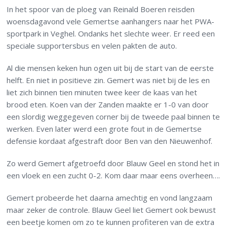
In het spoor van de ploeg van Reinald Boeren reisden
woensdagavond vele Gemertse aanhangers naar het PWA-
sportpark in Veghel. Ondanks het slechte weer. Er reed een
speciale supportersbus en velen pakten de auto.
Al die mensen keken hun ogen uit bij de start van de eerste
helft. En niet in positieve zin. Gemert was niet bij de les en
liet zich binnen tien minuten twee keer de kaas van het
brood eten. Koen van der Zanden maakte er 1-0 van door
een slordig weggegeven corner bij de tweede paal binnen te
werken. Even later werd een grote fout in de Gemertse
defensie kordaat afgestraft door Ben van den Nieuwenhof.
Zo werd Gemert afgetroefd door Blauw Geel en stond het in
een vloek en een zucht 0-2. Kom daar maar eens overheen….
Gemert probeerde het daarna amechtig en vond langzaam
maar zeker de controle. Blauw Geel liet Gemert ook bewust
een beetje komen om zo te kunnen profiteren van de extra