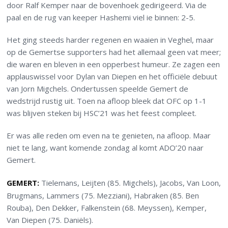
door Ralf Kemper naar de bovenhoek gedirigeerd. Via de
paal en de rug van keeper Hashemi viel ie binnen: 2-5.
Het ging steeds harder regenen en waaien in Veghel, maar
op de Gemertse supporters had het allemaal geen vat meer;
die waren en bleven in een opperbest humeur. Ze zagen een
applauswissel voor Dylan van Diepen en het officiële debuut
van Jorn Migchels. Ondertussen speelde Gemert de
wedstrijd rustig uit. Toen na afloop bleek dat OFC op 1-1
was blijven steken bij HSC’21 was het feest compleet.
Er was alle reden om even na te genieten, na afloop. Maar
niet te lang, want komende zondag al komt ADO’20 naar
Gemert.
GEMERT:
Tielemans, Leijten (85. Migchels), Jacobs, Van Loon,
Brugmans, Lammers (75. Mezziani), Habraken (85. Ben
Rouba), Den Dekker, Falkenstein (68. Meyssen), Kemper,
Van Diepen (75. Daniëls).