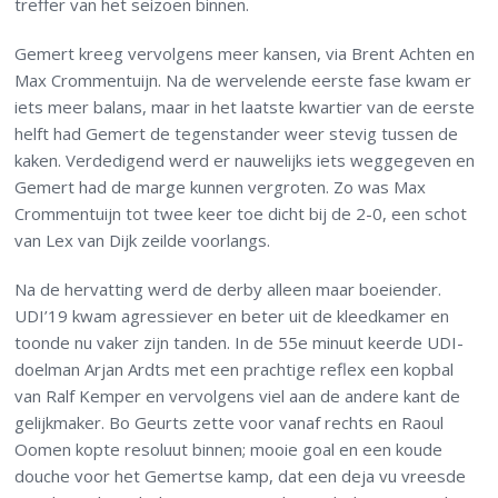
treffer van het seizoen binnen.
Gemert kreeg vervolgens meer kansen, via Brent Achten en
Max Crommentuijn. Na de wervelende eerste fase kwam er
iets meer balans, maar in het laatste kwartier van de eerste
helft had Gemert de tegenstander weer stevig tussen de
kaken. Verdedigend werd er nauwelijks iets weggegeven en
Gemert had de marge kunnen vergroten. Zo was Max
Crommentuijn tot twee keer toe dicht bij de 2-0, een schot
van Lex van Dijk zeilde voorlangs.
Na de hervatting werd de derby alleen maar boeiender.
UDI’19 kwam agressiever en beter uit de kleedkamer en
toonde nu vaker zijn tanden. In de 55e minuut keerde UDI-
doelman Arjan Ardts met een prachtige reflex een kopbal
van Ralf Kemper en vervolgens viel aan de andere kant de
gelijkmaker. Bo Geurts zette voor vanaf rechts en Raoul
Oomen kopte resoluut binnen; mooie goal en een koude
douche voor het Gemertse kamp, dat een deja vu vreesde