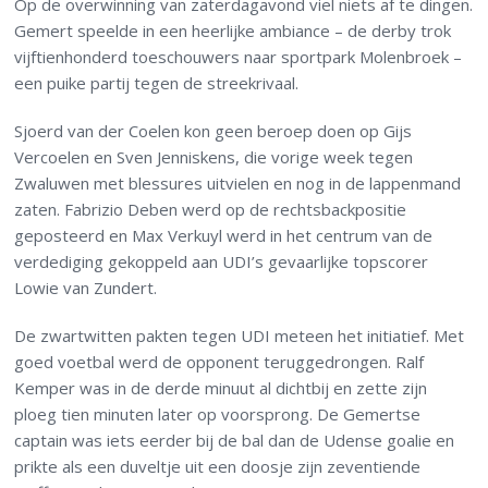
Op de overwinning van zaterdagavond viel niets af te dingen.
Gemert speelde in een heerlijke ambiance – de derby trok
vijftienhonderd toeschouwers naar sportpark Molenbroek –
een puike partij tegen de streekrivaal.
Sjoerd van der Coelen kon geen beroep doen op Gijs
Vercoelen en Sven Jenniskens, die vorige week tegen
Zwaluwen met blessures uitvielen en nog in de lappenmand
zaten. Fabrizio Deben werd op de rechtsbackpositie
geposteerd en Max Verkuyl werd in het centrum van de
verdediging gekoppeld aan UDI’s gevaarlijke topscorer
Lowie van Zundert.
De zwartwitten pakten tegen UDI meteen het initiatief. Met
goed voetbal werd de opponent teruggedrongen. Ralf
Kemper was in de derde minuut al dichtbij en zette zijn
ploeg tien minuten later op voorsprong. De Gemertse
captain was iets eerder bij de bal dan de Udense goalie en
prikte als een duveltje uit een doosje zijn zeventiende