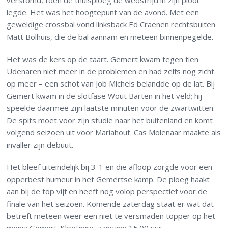
verstomd, toen de thuisploeg de wedstrijd in zijn plooi
legde. Het was het hoogtepunt van de avond. Met een
geweldige crossbal vond linksback Ed Craenen rechtsbuiten
Matt Bolhuis, die de bal aannam en meteen binnenpegelde.
Het was de kers op de taart. Gemert kwam tegen tien
Udenaren niet meer in de problemen en had zelfs nog zicht
op meer – een schot van Job Michels belandde op de lat. Bij
Gemert kwam in de slotfase Wout Barten in het veld; hij
speelde daarmee zijn laatste minuten voor de zwartwitten.
De spits moet voor zijn studie naar het buitenland en komt
volgend seizoen uit voor Mariahout. Cas Molenaar maakte als
invaller zijn debuut.
Het bleef uiteindelijk bij 3-1 en die afloop zorgde voor een
opperbest humeur in het Gemertse kamp. De ploeg haakt
aan bij de top vijf en heeft nog volop perspectief voor de
finale van het seizoen. Komende zaterdag staat er wat dat
betreft meteen weer een niet te versmaden topper op het