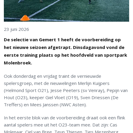
23 juni 2026
De selectie van Gemert 1 heeft de voorbereiding op
het nieuwe seizoen afgetrapt. Dinsdagavond vond de
eerste training plaats op het hoofdveld van sportpark
Molenbroek.
Ook donderdag en vrijdag traint de vernieuwde
spelersgroep, met de nieuwelingen Merlijn Kuijpers
(Helmond Sport O21), Jesse Peeters (sv Venray), Pepijn van
Hout (O23), keeper Giel Vloet (O19), Sven Driessen (De
Treffers) en Mees Janssen (NWC Asten).
In het eerste blok van de voorbereiding draait ook een flink
aantal spelers mee uit het O23-team mee. Dat zijn: Cas
Molenaar, Ciel van Bree, Teun Thiesen, Ties Mezenberg,