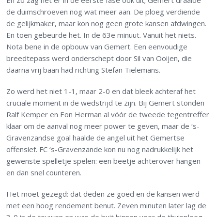
En zo zag het er in de eerste fase ook uit; Gemert draaide
de duimschroeven nog wat meer aan. De ploeg verdiende
de gelijkmaker, maar kon nog geen grote kansen afdwingen.
En toen gebeurde het. In de 63e minuut. Vanuit het niets.
Nota bene in de opbouw van Gemert. Een eenvoudige
breedtepass werd onderschept door Sil van Ooijen, die
daarna vrij baan had richting Stefan Tielemans.
Zo werd het niet 1-1, maar 2-0 en dat bleek achteraf het
cruciale moment in de wedstrijd te zijn. Bij Gemert stonden
Ralf Kemper en Eon Herman al vóór de tweede tegentreffer
klaar om de aanval nog meer power te geven, maar de ‘s-
Gravenzandse goal haalde de angel uit het Gemertse
offensief. FC ‘s-Gravenzande kon nu nog nadrukkelijk het
gewenste spelletje spelen: een beetje achterover hangen
en dan snel counteren.
Het moet gezegd: dat deden ze goed en de kansen werd
met een hoog rendement benut. Zeven minuten later lag de