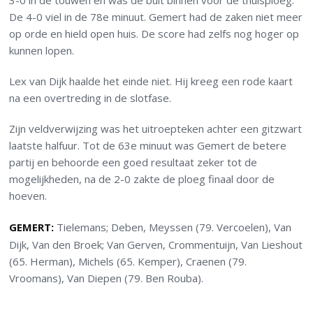
3-0 in de touwen en was de buit binnen voor de thuisploeg.
De 4-0 viel in de 78e minuut. Gemert had de zaken niet meer
op orde en hield open huis. De score had zelfs nog hoger op
kunnen lopen.
Lex van Dijk haalde het einde niet. Hij kreeg een rode kaart
na een overtreding in de slotfase.
Zijn veldverwijzing was het uitroepteken achter een gitzwart
laatste halfuur. Tot de 63e minuut was Gemert de betere
partij en behoorde een goed resultaat zeker tot de
mogelijkheden, na de 2-0 zakte de ploeg finaal door de
hoeven.
GEMERT:
Tielemans; Deben, Meyssen (79. Vercoelen), Van
Dijk, Van den Broek; Van Gerven, Crommentuijn, Van Lieshout
(65. Herman), Michels (65. Kemper), Craenen (79.
Vroomans), Van Diepen (79. Ben Rouba).