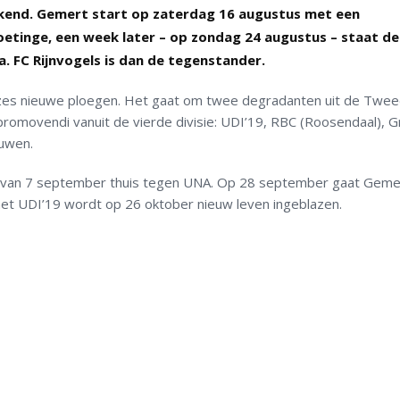
end. Gemert start op zaterdag 16 augustus met een
oetinge, een week later – op zondag 24 augustus – staat de
 FC Rijnvogels is dan de tegenstander.
 zes nieuwe ploegen. Het gaat om twee degradanten uit de Twe
 promovendi vanuit de vierde divisie: UDI’19, RBC (Roosendaal), 
luwen.
e van 7 september thuis tegen UNA. Op 28 september gaat Geme
met UDI’19 wordt op 26 oktober nieuw leven ingeblazen.