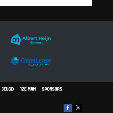
Jeugd
12e man
Sponsors