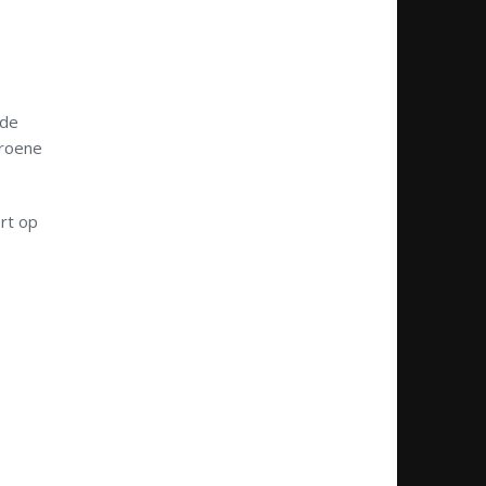
ede
Groene
rt op