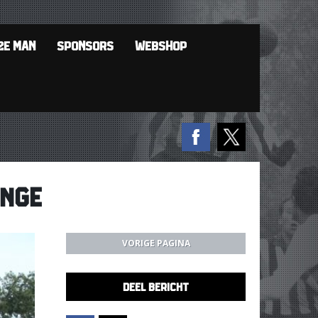
2E MAN
SPONSORS
WEBSHOP
INGE
VORIGE PAGINA
DEEL BERICHT