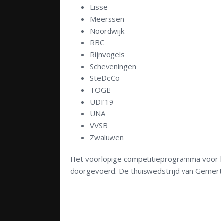
Lisse
Meerssen
Noordwijk
RBC
Rijnvogels
Scheveningen
SteDoCo
TOGB
UDI’19
UNA
VVSB
Zwaluwen
Het voorlopige competitieprogramma voor 
doorgevoerd. De thuiswedstrijd van Gemert