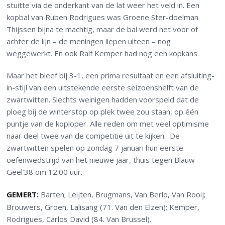
stuitte via de onderkant van de lat weer het veld in. Een
kopbal van Ruben Rodrigues was Groene Ster-doelman
Thijssen bijna te machtig, maar de bal werd net voor of
achter de lijn – de meningen liepen uiteen – nog
weggewerkt. En ook Ralf Kemper had nog een kopkans.
Maar het bleef bij 3-1, een prima resultaat en een afsluiting-
in-stijl van een uitstekende eerste seizoenshelft van de
zwartwitten. Slechts weinigen hadden voorspeld dat de
ploeg bij de winterstop op plek twee zou staan, op één
puntje van de koploper. Alle reden om met veel optimisme
naar deel twee van de competitie uit te kijken. De
zwartwitten spelen op zondag 7 januari hun eerste
oefenwedstrijd van het nieuwe jaar, thuis tegen Blauw
Geel’38 om 12.00 uur.
GEMERT:
Barten; Leijten, Brugmans, Van Berlo, Van Rooij;
Brouwers, Groen, Lalisang (71. Van den Elzen); Kemper,
Rodrigues, Carlos David (84. Van Brussel).