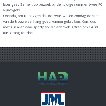
later gaat Gemert op bezoek bij de huidige nummer twee FC
Rijnvogels.
Onnodig om te zeggen dat de zwartwitten zondag de steun
van de trouwe aanhang goed kunnen gebruiken. Kom dus
met zijn allen naar sportpark Molenbroek. Aftrap om 14.00
uur. Graag tot dan!