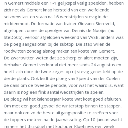
in Gemert middels een 1-1 gelijkspel veilig speelden, hebben
zich net als Gemert knap hersteld van een weifelende
seizoenstart en staan na 16 wedstrijden stevig in de
middenmoot. De formatie van trainer Giovanni Siereveld,
afgelopen zomer de opvolger van Dennis de Nooijer (nu
SteDoCo), verloor afgelopen weekend van VVSB, anders was
de ploeg aangesloten bij de subtop. Die stap willen de
roodwitten zondag alsnog maken ten koste van Gemert.
De zwartwitten weten dat ze scherp en alert moeten zijn,
derhalve. Gemert verloor al niet meer sinds 24 augustus en
heeft zich door de twee zeges op rij stevig genesteld op de
derde plaats. Ook leidt de ploeg van Sjoerd van der Coelen
de dans om de tweede periode, voor wat het waard is, want
daarin is nog een flink aantal wedstrijden te spelen.
De ploeg wil het kalenderjaar koste wat kost goed afsluiten.
Om met een goed gevoel de winterstop binnen te stappen,
maar ook om zo de beste uitgangspositie te creëren voor
de toppers meteen na de jaarwisseling. Op 10 januari wacht
immers het thuisduel met koploper Kloetinge, een week