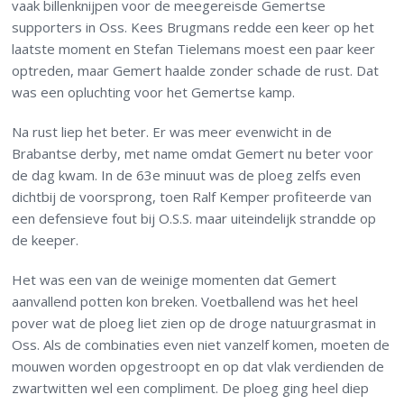
vaak billenknijpen voor de meegereisde Gemertse
supporters in Oss. Kees Brugmans redde een keer op het
laatste moment en Stefan Tielemans moest een paar keer
optreden, maar Gemert haalde zonder schade de rust. Dat
was een opluchting voor het Gemertse kamp.
Na rust liep het beter. Er was meer evenwicht in de
Brabantse derby, met name omdat Gemert nu beter voor
de dag kwam. In de 63e minuut was de ploeg zelfs even
dichtbij de voorsprong, toen Ralf Kemper profiteerde van
een defensieve fout bij O.S.S. maar uiteindelijk strandde op
de keeper.
Het was een van de weinige momenten dat Gemert
aanvallend potten kon breken. Voetballend was het heel
pover wat de ploeg liet zien op de droge natuurgrasmat in
Oss. Als de combinaties even niet vanzelf komen, moeten de
mouwen worden opgestroopt en op dat vlak verdienden de
zwartwitten wel een compliment. De ploeg ging heel diep