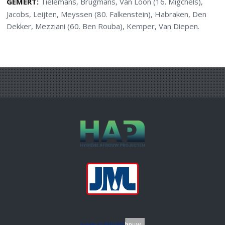
GEMERT:
Tielemans, Brugmans, Van Loon (16. Migchels),
Jacobs, Leijten, Meyssen (80. Falkenstein), Habraken, Den
Dekker, Mezziani (60. Ben Rouba), Kemper, Van Diepen.