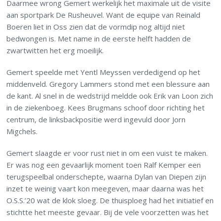
Daarmee wrong Gemert werkelijk het maximale uit de visite
aan sportpark De Rusheuvel. Want de equipe van Reinald
Boeren liet in Oss zien dat de vormdip nog altijd niet
bedwongen is. Met name in de eerste helft hadden de
zwartwitten het erg moeilijk.
Gemert speelde met Yentl Meyssen verdedigend op het
middenveld. Gregory Lammers stond met een blessure aan
de kant. Al snel in de wedstrijd meldde ook Erik van Loon zich
in de ziekenboeg. Kees Brugmans schoof door richting het
centrum, de linksbackpositie werd ingevuld door Jorn
Migchels.
Gemert slaagde er voor rust niet in om een vuist te maken.
Er was nog een gevaarlijk moment toen Ralf Kemper een
terugspeelbal onderschepte, waarna Dylan van Diepen zijn
inzet te weinig vaart kon meegeven, maar daarna was het
O.S.S.’20 wat de klok sloeg. De thuisploeg had het initiatief en
stichtte het meeste gevaar. Bij de vele voorzetten was het