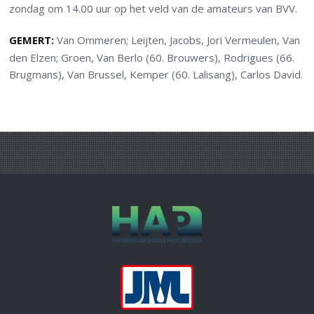
zondag om 14.00 uur op het veld van de amateurs van BVV.
GEMERT:
Van Ommeren; Leijten, Jacobs, Jori Vermeulen, Van
den Elzen; Groen, Van Berlo (60. Brouwers), Rodrigues (66.
Brugmans), Van Brussel, Kemper (60. Lalisang), Carlos David.