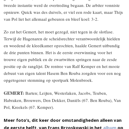
tweede instantie werd de overtreding begaan. De arbiter vonniste
opnieuw. Quick was des duivels, er viel een rode kaart, maar Thijs
van Pol liet het allemaal gebeuren en bleef koel: 3-2.
Zo zat het Gemert, het moet gezegd, niet tegen in de slotfase.
Terwijl de Hagenaren de scheidsrechter verantwoordelijk hielden
en woedend de kleedkamer opzochten, haalde Gemert uitbundig
de drie punten binnen. Het is de eerste overwinning voor het
trouwe eigen publiek en de zwartwitten springen naar de zesde
positie op de ranglijst. De rentree van Ralf Kemper en het mooie
debuut van eigen talent Hasem Ben Rouba zorgden voor een nog
opgetogener stemming op sportpark Molenbroek.
GEMERT:
Barten; Leijten, Westerlaken, Jacobs, Teuben,
Habraken, Brouwers, Den Dekker, Daniëls (67. Ben Rouba), Van
Pol, Kreekels (67. Kemper).
Meer foto’s, dit keer door omstandigheden alleen van
de eerste helft, van Frans Brzoskowski in het
album
op