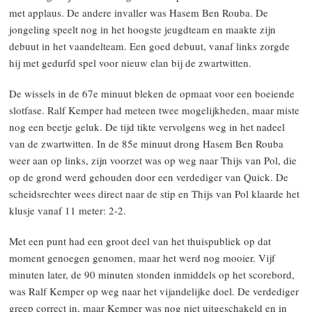
met applaus. De andere invaller was Hasem Ben Rouba. De
jongeling speelt nog in het hoogste jeugdteam en maakte zijn
debuut in het vaandelteam. Een goed debuut, vanaf links zorgde
hij met gedurfd spel voor nieuw elan bij de zwartwitten.
De wissels in de 67e minuut bleken de opmaat voor een boeiende
slotfase. Ralf Kemper had meteen twee mogelijkheden, maar miste
nog een beetje geluk. De tijd tikte vervolgens weg in het nadeel
van de zwartwitten. In de 85e minuut drong Hasem Ben Rouba
weer aan op links, zijn voorzet was op weg naar Thijs van Pol, die
op de grond werd gehouden door een verdediger van Quick. De
scheidsrechter wees direct naar de stip en Thijs van Pol klaarde het
klusje vanaf 11 meter: 2-2.
Met een punt had een groot deel van het thuispubliek op dat
moment genoegen genomen, maar het werd nog mooier. Vijf
minuten later, de 90 minuten stonden inmiddels op het scorebord,
was Ralf Kemper op weg naar het vijandelijke doel. De verdediger
greep correct in, maar Kemper was nog niet uitgeschakeld en in