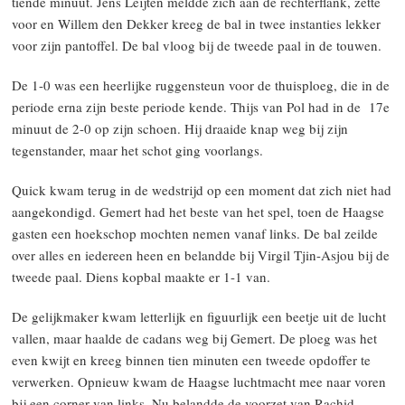
tiende minuut. Jens Leijten meldde zich aan de rechterflank, zette
voor en Willem den Dekker kreeg de bal in twee instanties lekker
voor zijn pantoffel. De bal vloog bij de tweede paal in de touwen.
De 1-0 was een heerlijke ruggensteun voor de thuisploeg, die in de
periode erna zijn beste periode kende. Thijs van Pol had in de 17e
minuut de 2-0 op zijn schoen. Hij draaide knap weg bij zijn
tegenstander, maar het schot ging voorlangs.
Quick kwam terug in de wedstrijd op een moment dat zich niet had
aangekondigd. Gemert had het beste van het spel, toen de Haagse
gasten een hoekschop mochten nemen vanaf links. De bal zeilde
over alles en iedereen heen en belandde bij Virgil Tjin-Asjou bij de
tweede paal. Diens kopbal maakte er 1-1 van.
De gelijkmaker kwam letterlijk en figuurlijk een beetje uit de lucht
vallen, maar haalde de cadans weg bij Gemert. De ploeg was het
even kwijt en kreeg binnen tien minuten een tweede opdoffer te
verwerken. Opnieuw kwam de Haagse luchtmacht mee naar voren
bij een corner van links. Nu belandde de voorzet van Rachid