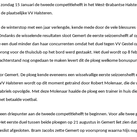
zondag 15 Januari de tweede competitiehelft in het West-Brabantse Halste
e plaatselijke VV Halsteren.
n de winterstop met een jaar verlengde, kende mede door de vele blessures
 Ondanks de wisselende resultaten sloot Gemert de eerste seizoenshelft af 
e een duel minder dan haar concurrenten omdat het duel tegen VV Gestel 
ong voor de thuisclub op het bord werd gestaakt. Het duel wordt op 8 feb
 achterstand nog ongedaan te maken levert dit de ploeg welkome bonuspu
r Gemert. De ploeg kende eveneens een wisselvallige eerste seizoenshelft 
VV Halsteren wordt op dit moment getraind door Robert Molenaar, die de 
briels opvolgde. Met deze Molenaar haalde de ploeg een trainer in huis di
 het betaalde voetbal.
een driepunter aan de tweede competitiehelft te beginnen. Voor alle twee g
. Het eerste duel tussen beide ploegen op 21 augustus in Gemert liet zien dat
eslist afgesloten. Bram Jacobs zette Gemert op voorsprong waarna Nijs no