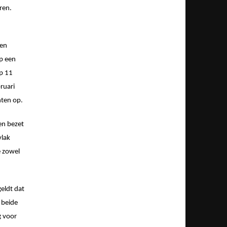
ren.
 en
op een
op 11
ruari
nten op.
en bezet
vlak
e zowel
eldt dat
 beide
g voor