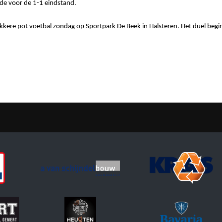
de voor de 1-1 eindstand.
ekkere pot voetbal zondag op Sportpark De Beek in Halsteren. Het duel beg