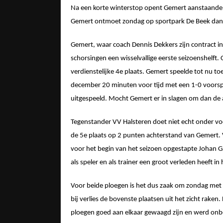
Na een korte winterstop opent Gemert aanstaande 
Gemert ontmoet zondag op sportpark De Beek dan d
Gemert, waar coach Dennis Dekkers zijn contract i
schorsingen een wisselvallige eerste seizoenshelft.
verdienstelijke 4
e
plaats. Gemert speelde tot nu to
december 20 minuten voor tijd met een 1-0 voorspr
uitgespeeld. Mocht Gemert er in slagen om dan de
Tegenstander VV Halsteren doet niet echt onder voo
de 5
e
plaats op 2 punten achterstand van Gemert. 
voor het begin van het seizoen opgestapte Johan Ga
als speler en als trainer een groot verleden heeft in
Voor beide ploegen is het dus zaak om zondag met 
bij verlies de bovenste plaatsen uit het zicht raken
ploegen goed aan elkaar gewaagd zijn en werd onb