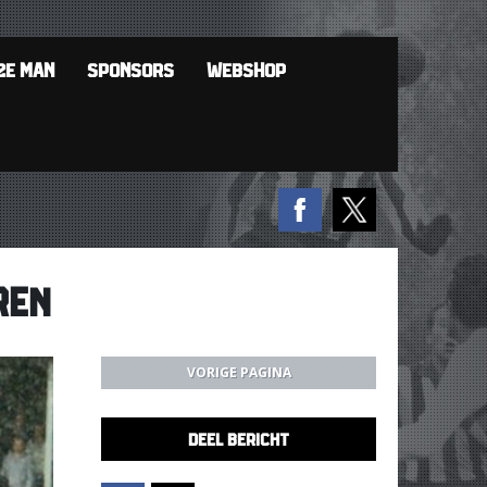
2E MAN
SPONSORS
WEBSHOP
REN
VORIGE PAGINA
DEEL BERICHT