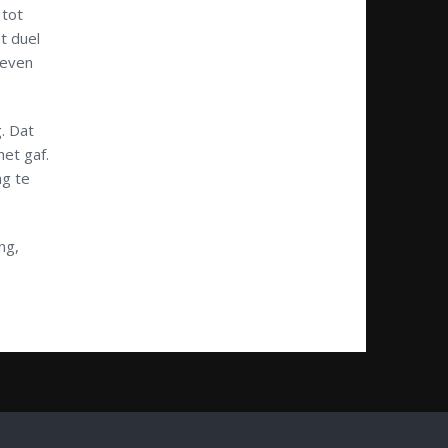
 tot
t duel
 even
. Dat
et gaf.
ng te
ng,