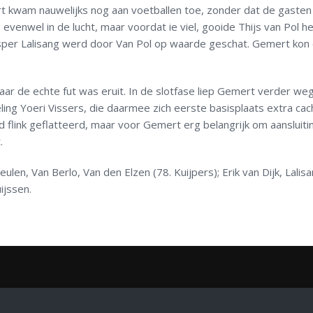
t kwam nauwelijks nog aan voetballen toe, zonder dat de gasten
venwel in de lucht, maar voordat ie viel, gooide Thijs van Pol he
Jasper Lalisang werd door Van Pol op waarde geschat. Gemert kon
r de echte fut was eruit. In de slotfase liep Gemert verder weg
g Yoeri Vissers, die daarmee zich eerste basisplaats extra cach
ld flink geflatteerd, maar voor Gemert erg belangrijk om aansluiti
.
n, Van Berlo, Van den Elzen (78. Kuijpers); Erik van Dijk, Lalisa
ijssen.