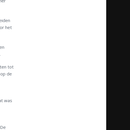
ner
eiden
or het
een
.
ten tot
 op de
at was
 De