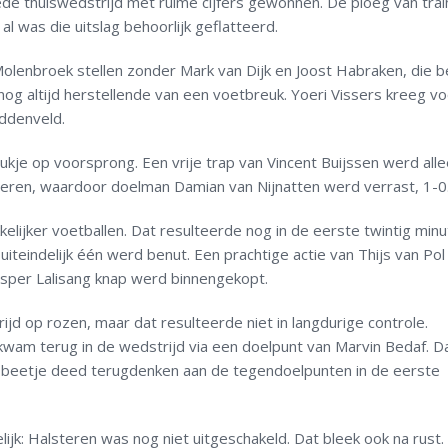
e thuiswedstrijd met ruime cijfers gewonnen. De ploeg van trai
al was die uitslag behoorlijk geflatteerd.
lenbroek stellen zonder Mark van Dijk en Joost Habraken, die b
nog altijd herstellende van een voetbreuk. Yoeri Vissers kreeg vo
ddenveld.
e op voorsprong. Een vrije trap van Vincent Buijssen werd all
eren, waardoor doelman Damian van Nijnatten werd verrast, 1-0
ijker voetballen. Dat resulteerde nog in de eerste twintig minu
iteindelijk één werd benut. Een prachtige actie van Thijs van Pol
Jasper Lalisang knap werd binnengekopt.
ijd op rozen, maar dat resulteerde niet in langdurige controle.
wam terug in de wedstrijd via een doelpunt van Marvin Bedaf. D
n beetje deed terugdenken aan de tegendoelpunten in de eerste
lijk: Halsteren was nog niet uitgeschakeld. Dat bleek ook na rust.