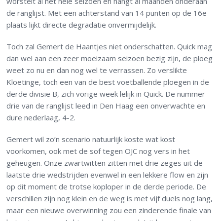
worstelt al het hele seizoen en hangt al maanden onderaan
de ranglijst. Met een achterstand van 14 punten op de 16e
plaats lijkt directe degradatie onvermijdelijk.
Toch zal Gemert de Haantjes niet onderschatten. Quick mag
dan wel aan een zeer moeizaam seizoen bezig zijn, de ploeg
weet zo nu en dan nog wel te verrassen. Zo verslikte
Kloetinge, toch een van de best voetballende ploegen in de
derde divisie B, zich vorige week lelijk in Quick. De nummer
drie van de ranglijst leed in Den Haag een onverwachte en
dure nederlaag, 4-2.
Gemert wil zo’n scenario natuurlijk koste wat kost
voorkomen, ook met de sof tegen OJC nog vers in het
geheugen. Onze zwartwitten zitten met drie zeges uit de
laatste drie wedstrijden evenwel in een lekkere flow en zijn
op dit moment de trotse koploper in de derde periode. De
verschillen zijn nog klein en de weg is met vijf duels nog lang,
maar een nieuwe overwinning zou een zinderende finale van