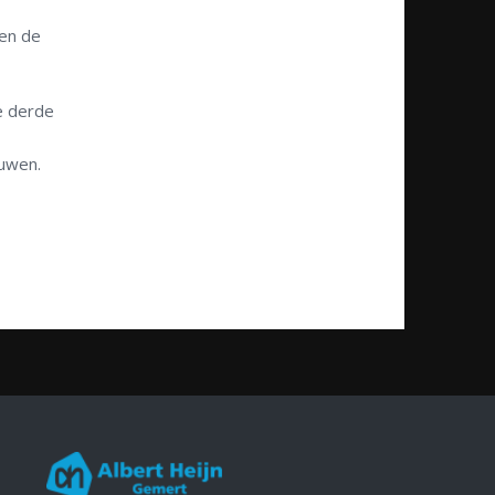
ten de
e derde
uwen.