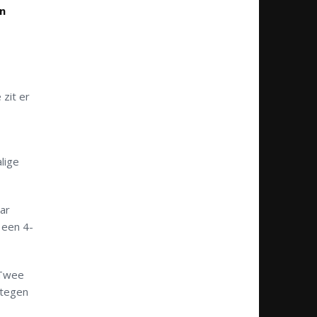
in
 zit er
lige
ar
 een 4-
 Twee
 tegen