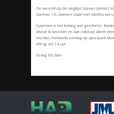
De verschil op de ranglijst tussen Gemert en
nummer 10, Gemert staat met slechts een p
Daarmee is het belang wel geschetst. Beide 
divisie B nestelen en dan volstaat alleen ee
worden, komende zondag op sportpark Mole
Aftrap om 14 uur.
Graag tot dan!