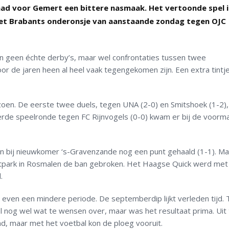
) had voor Gemert een bittere nasmaak. Het vertoonde spel 
het Brabants onderonsje van aanstaande zondag tegen OJC
n geen échte derby’s, maar wel confrontaties tussen twee
r de jaren heen al heel vaak tegengekomen zijn. Een extra tintje
zoen. De eerste twee duels, tegen UNA (2-0) en Smitshoek (1-2),
erde speelronde tegen FC Rijnvogels (0-0) kwam er bij de voorma
en bij nieuwkomer ‘s-Gravenzande nog een punt gehaald (1-1). Ma
tpark in Rosmalen de ban gebroken. Het Haagse Quick werd met
.
even een mindere periode. De septemberdip lijkt verleden tijd.
l nog wel wat te wensen over, maar was het resultaat prima. Uit
nd, maar met het voetbal kon de ploeg vooruit.