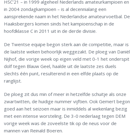
HSC’21 – in 1999 algeheel Nederlands amateurkampioen en
in 2004 zondagkampioen – is al decennialang een
aansprekende naam in het Nederlandse amateurvoetbal. De
Haaksbergers komen sinds het kampioenschap in de
hoofdklasse C in 2011 uit in de derde divisie.
De Twentse equipe begon sterk aan de competitie, maar is
de laatste weken behoorlijk weggezakt. De ploeg van Daniël
Nijhof, die vorige week op eigen veld met 0-1 het onderspit
dolf tegen Blauw Geel, haalde uit de laatste zes duels
slechts één punt, resulterend in een elfde plaats op de
ranglijst.
De ploeg zit dus min of meer in hetzelfde schuitje als onze
zwartwitten, de huidige nummer vijftien. Ook Gemert begon
goed aan het seizoen maar is inmiddels al wekenlang bezig
met een intense worsteling. De 3-0 nederlaag tegen DEM
vorige week was de zoveelste tik op de neus voor de
mannen van Reinald Boeren.