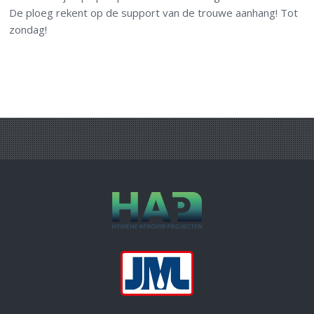
De ploeg rekent op de support van de trouwe aanhang! Tot
zondag!