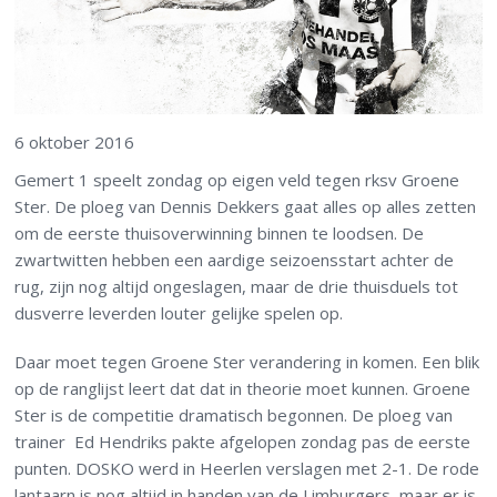
6 oktober 2016
Gemert 1 speelt zondag op eigen veld tegen rksv Groene
Ster. De ploeg van Dennis Dekkers gaat alles op alles zetten
om de eerste thuisoverwinning binnen te loodsen. De
zwartwitten hebben een aardige seizoensstart achter de
rug, zijn nog altijd ongeslagen, maar de drie thuisduels tot
dusverre leverden louter gelijke spelen op.
Daar moet tegen Groene Ster verandering in komen. Een blik
op de ranglijst leert dat dat in theorie moet kunnen. Groene
Ster is de competitie dramatisch begonnen. De ploeg van
trainer Ed Hendriks pakte afgelopen zondag pas de eerste
punten. DOSKO werd in Heerlen verslagen met 2-1. De rode
lantaarn is nog altijd in handen van de Limburgers, maar er is