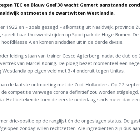
tegen TEC en Blauw Geel’38 wacht Gemert aanstaande zon
n Naaldwijk ontmoeten de zwartwitten Westlandia.
 1922 en – zoals gezegd – afkomstig uit Naaldwijk, provincie Zu
eg speelt haar thuiswedstrijden op Sportpark de Hoge Bomen. De
hoofdklasse A en komen sindsdien uit in de derde divisie.
er leiding staan van trainer Cesco Agterberg, nadat de club op 
e vertrek van Marcel Koning. De ploeg bezet momenteel een neg
ng Westlandia op eigen veld met 3-4 onderuit tegen Unitas.
 aan de laatste ontmoeting met de Zuid-Hollanders. Op 27 sept
t de competitie vanwege corona definitief zou worden stilgelegd,
ia. Het betekende toen de eerste nederlaag sinds meer dan een 
 drie-positie op de ranglijst én de ongeslagen status. De gas
fgelopen zondag willen rechtzetten. Alle ingrediënten zijn dus aa