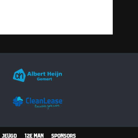
Jeugd
12e man
Sponsors