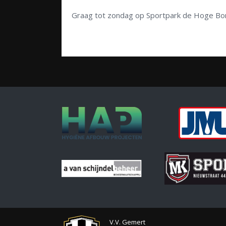
Graag tot zondag op Sportpark de Hoge Bo
V.V. Gemert