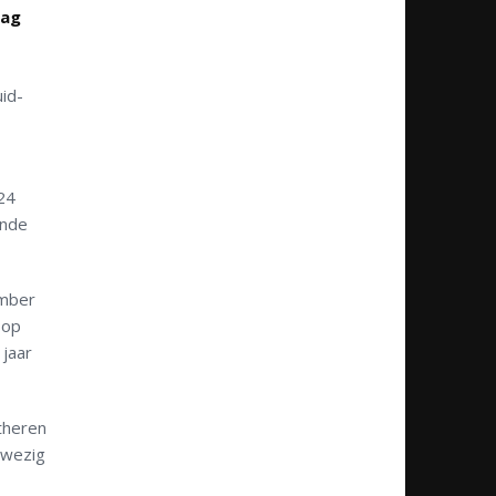
dag
id-
24
ende
ember
 op
jaar
theren
nwezig