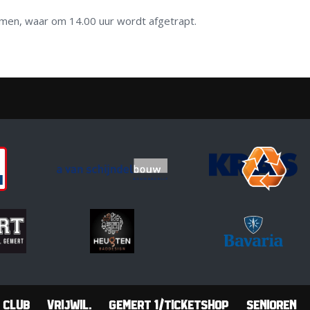
men, waar om 14.00 uur wordt afgetrapt.
Club
Vrijwil.
Gemert 1/Ticketshop
Senioren