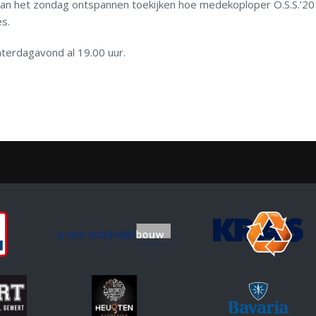
 kan het zondag ontspannen toekijken hoe medekoploper O.S.S.’20
s.
terdagavond al 19.00 uur.