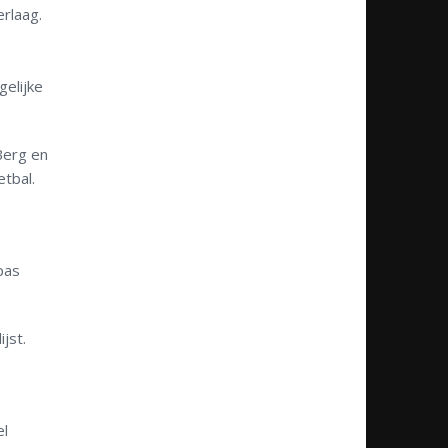
rlaag.
gelijke
Berg en
tbal.
pas
jst.
el