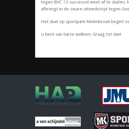
tegen BVC 12 succesvol weet af te sluiten,
afbrengt in de zware uitwedstrijd tegen Goe
Het duel op sportpark Molenbroek begint za
U bent van harte welkom. Graag tot dan!