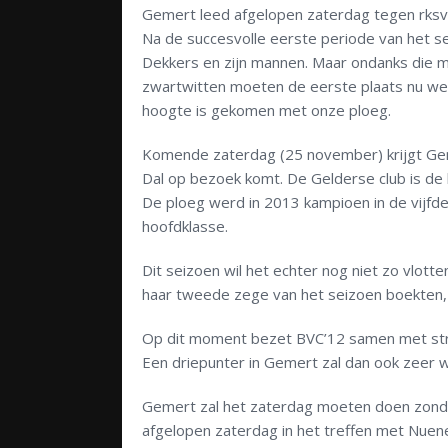
Gemert leed afgelopen zaterdag tegen rksv
Na de succesvolle eerste periode van het s
Dekkers en zijn mannen. Maar ondanks die m
zwartwitten moeten de eerste plaats nu wel 
hoogte is gekomen met onze ploeg.
Komende zaterdag (25 november) krijgt Gem
Dal op bezoek komt. De Gelderse club is de
De ploeg werd in 2013 kampioen in de vijfde
hoofdklasse.
Dit seizoen wil het echter nog niet zo vlot
haar tweede zege van het seizoen boekten,
Op dit moment bezet BVC’12 samen met stre
Een driepunter in Gemert zal dan ook zeer 
Gemert zal het zaterdag moeten doen zonder
afgelopen zaterdag in het treffen met Nuen