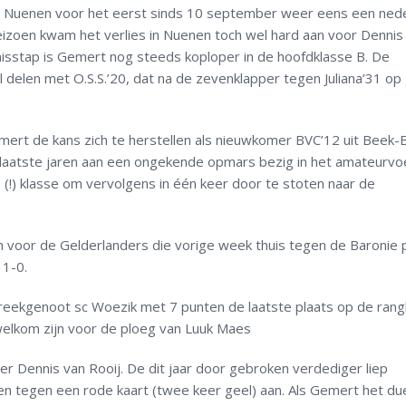
 Nuenen voor het eerst sinds 10 september weer eens een nede
eizoen kwam het verlies in Nuenen toch wel hard aan voor Dennis
isstap is Gemert nog steeds koploper in de hoofdklasse B. De
delen met O.S.S.’20, dat na de zevenklapper tegen Juliana’31 op 
ert de kans zich te herstellen als nieuwkomer BVC’12 uit Beek-
 laatste jaren aan een ongekende opmars bezig in het amateurvoe
 (!) klasse om vervolgens in één keer door te stoten naar de
ten voor de Gelderlanders die vorige week thuis tegen de Baronie 
 1-0.
ekgenoot sc Woezik met 7 punten de laatste plaats op de rangli
welkom zijn voor de ploeg van Luuk Maes
 Dennis van Rooij. De dit jaar door gebroken verdediger liep
en tegen een rode kaart (twee keer geel) aan. Als Gemert het du