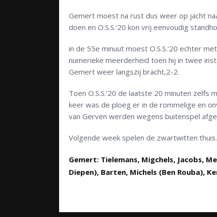
Gemert moest na rust dus weer op jacht naar
doen en O.S.S.’20 kon vrij eenvoudig standh
in de 55e minuut moest O.S.S.’20 echter me
numerieke meerderheid toen hij in twee ins
Gemert weer langszij bracht,2-2.
Toen O.S.S.’20 de laatste 20 minuten zelfs
keer was de ploeg er in de rommelige en onv
van Gerven werden wegens buitenspel afge
Volgende week spelen de zwartwitten thuis.
Gemert: Tielemans, Migchels, Jacobs, M
Diepen), Barten, Michels (Ben Rouba), 