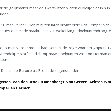
 de gelijkmaker maar de zwartwitten waren duidelijk niet in hun
ouden.
t 10 man verder. Tien minuten later profiteerde Ralf Kemper van
tanties een einde maakte aan zijn wekenlange doelpuntendroogte
 met 9 man verder moest had Gemert de zege voor het grijpen. 
riendelijke slotfase dichtbij, maar doelpunten van Eon Herman e
keurd.
 Dan is de Baronie uit Breda de tegenstander.
eyssen, Van den Broek (Hanenberg), Van Gerven, Achten (Va
Kemper en Herman.