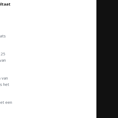
ultaat
aats
 25
van
n van
s het
met een