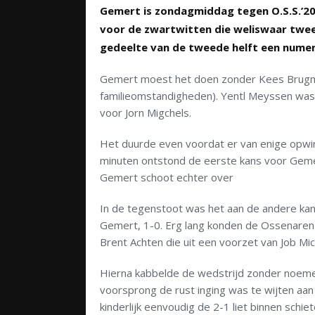
Gemert is zondagmiddag tegen O.S.S.’20 b
voor de zwartwitten die weliswaar twe
gedeelte van de tweede helft een nume
Gemert moest het doen zonder Kees Brugmans
familieomstandigheden). Yentl Meyssen was n
voor Jorn Migchels.
Het duurde even voordat er van enige opwin
minuten ontstond de eerste kans voor Geme
Gemert schoot echter over
In de tegenstoot was het aan de andere kan
Gemert, 1-0. Erg lang konden de Ossenaren
Brent Achten die uit een voorzet van Job Mic
Hierna kabbelde de wedstrijd zonder noemen
voorsprong de rust inging was te wijten aa
kinderlijk eenvoudig de 2-1 liet binnen schiet