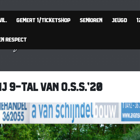
IL.
GEMERT 1/TICKETSHOP
SENIOREN
JEUGD
1
EN RESPECT
J 9-TAL VAN O.S.S.’20