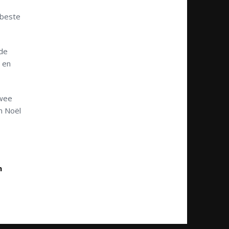
 beste
 de
 en
Twee
n Noël
n