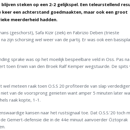
lijven steken op een 2-2 gelijkspel. Een teleurstellend res
e keer een achterstand goedmaakten, maar ook een groot
rieke meerderheid hadden.
 (geschorst), Safa Kizir (ziek) en Fabrizio Deben (trieste
a zijn schorsing wel weer van de partij. Er was ook een basispl
ding sprake was op het moeilijk bespeelbare veld in Oss. Pas na
rt toen Erwin van den Broek Ralf Kemper wegstuurde. De spits 
t wel meteen raak toen O.S.S 20 profiteerde van slap verdedige
 niet van de voorsprong genieten want amper 5 minuten later wa
hels raak kopte, 1-1.
swaardige kansen naar het rustsignaal toe. Dat O.S.S.’20 toch 
n de Gemert-defensie die in de 44e minuut aanvoerder Öztoprak
en.