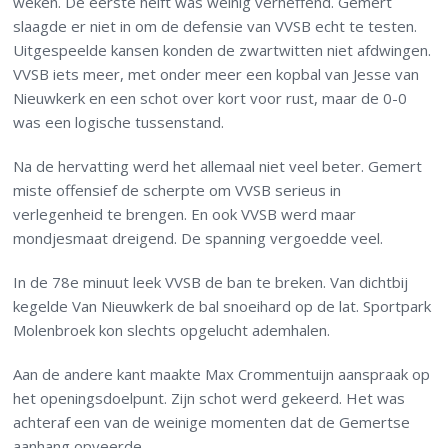
weken. De eerste helft was weinig verheffend. Gemert
slaagde er niet in om de defensie van VVSB echt te testen.
Uitgespeelde kansen konden de zwartwitten niet afdwingen.
VVSB iets meer, met onder meer een kopbal van Jesse van
Nieuwkerk en een schot over kort voor rust, maar de 0-0
was een logische tussenstand.
Na de hervatting werd het allemaal niet veel beter. Gemert
miste offensief de scherpte om VVSB serieus in
verlegenheid te brengen. En ook VVSB werd maar
mondjesmaat dreigend. De spanning vergoedde veel.
In de 78e minuut leek VVSB de ban te breken. Van dichtbij
kegelde Van Nieuwkerk de bal snoeihard op de lat. Sportpark
Molenbroek kon slechts opgelucht ademhalen.
Aan de andere kant maakte Max Crommentuijn aanspraak op
het openingsdoelpunt. Zijn schot werd gekeerd. Het was
achteraf een van de weinige momenten dat de Gemertse
aanhang opveerde.