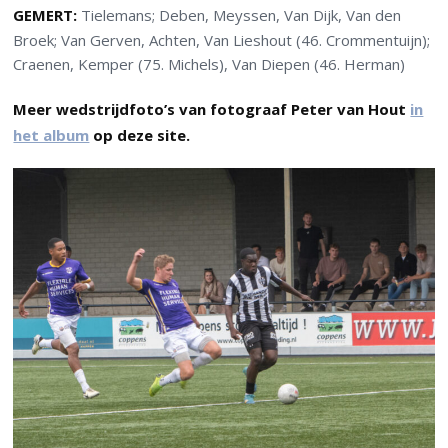
GEMERT:
Tielemans; Deben, Meyssen, Van Dijk, Van den
Broek; Van Gerven, Achten, Van Lieshout (46. Crommentuijn);
Craenen, Kemper (75. Michels), Van Diepen (46. Herman)
Meer wedstrijdfoto’s van fotograaf Peter van Hout
in
het album
op deze site.