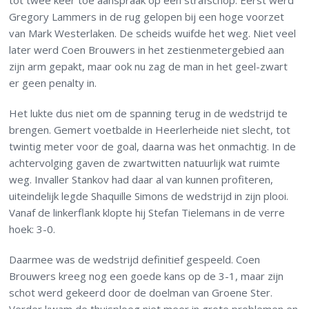
tot twee keer toe aanspraak op een strafschop. Eerst werd
Gregory Lammers in de rug gelopen bij een hoge voorzet
van Mark Westerlaken. De scheids wuifde het weg. Niet veel
later werd Coen Brouwers in het zestienmetergebied aan
zijn arm gepakt, maar ook nu zag de man in het geel-zwart
er geen penalty in.
Het lukte dus niet om de spanning terug in de wedstrijd te
brengen. Gemert voetbalde in Heerlerheide niet slecht, tot
twintig meter voor de goal, daarna was het onmachtig. In de
achtervolging gaven de zwartwitten natuurlijk wat ruimte
weg. Invaller Stankov had daar al van kunnen profiteren,
uiteindelijk legde Shaquille Simons de wedstrijd in zijn plooi.
Vanaf de linkerflank klopte hij Stefan Tielemans in de verre
hoek: 3-0.
Daarmee was de wedstrijd definitief gespeeld. Coen
Brouwers kreeg nog een goede kans op de 3-1, maar zijn
schot werd gekeerd door de doelman van Groene Ster.