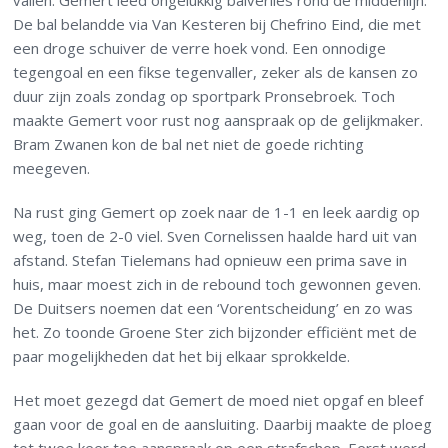
vallen. Gemert leed ongelukkig balverlies rond de middenlijn.
De bal belandde via Van Kesteren bij Chefrino Eind, die met
een droge schuiver de verre hoek vond. Een onnodige
tegengoal en een fikse tegenvaller, zeker als de kansen zo
duur zijn zoals zondag op sportpark Pronsebroek. Toch
maakte Gemert voor rust nog aanspraak op de gelijkmaker.
Bram Zwanen kon de bal net niet de goede richting
meegeven.
Na rust ging Gemert op zoek naar de 1-1 en leek aardig op
weg, toen de 2-0 viel. Sven Cornelissen haalde hard uit van
afstand. Stefan Tielemans had opnieuw een prima save in
huis, maar moest zich in de rebound toch gewonnen geven.
De Duitsers noemen dat een ‘Vorentscheidung’ en zo was
het. Zo toonde Groene Ster zich bijzonder efficiënt met de
paar mogelijkheden dat het bij elkaar sprokkelde.
Het moet gezegd dat Gemert de moed niet opgaf en bleef
gaan voor de goal en de aansluiting. Daarbij maakte de ploeg