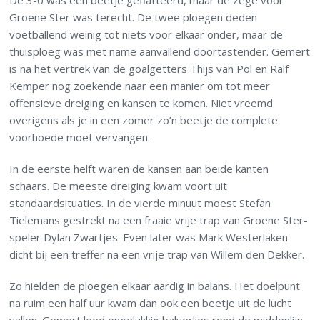
De 3-0 was een beetje geflatteerd, maar de zege voor
Groene Ster was terecht. De twee ploegen deden
voetballend weinig tot niets voor elkaar onder, maar de
thuisploeg was met name aanvallend doortastender. Gemert
is na het vertrek van de goalgetters Thijs van Pol en Ralf
Kemper nog zoekende naar een manier om tot meer
offensieve dreiging en kansen te komen. Niet vreemd
overigens als je in een zomer zo’n beetje de complete
voorhoede moet vervangen.
In de eerste helft waren de kansen aan beide kanten
schaars. De meeste dreiging kwam voort uit
standaardsituaties. In de vierde minuut moest Stefan
Tielemans gestrekt na een fraaie vrije trap van Groene Ster-
speler Dylan Zwartjes. Even later was Mark Westerlaken
dicht bij een treffer na een vrije trap van Willem den Dekker.
Zo hielden de ploegen elkaar aardig in balans. Het doelpunt
na ruim een half uur kwam dan ook een beetje uit de lucht