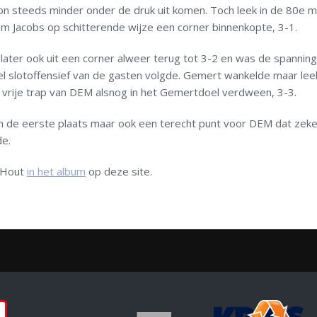
 steeds minder onder de druk uit komen. Toch leek in de 80
e
mi
am Jacobs op schitterende wijze een corner binnenkopte, 3-1.
ter ook uit een corner alweer terug tot 3-2 en was de spanning
el slotoffensief van de gasten volgde. Gemert wankelde maar lee
n vrije trap van DEM alsnog in het Gemertdoel verdween, 3-3.
om de eerste plaats maar ook een terecht punt voor DEM dat zek
de.
n Hout
in het album
op deze site.