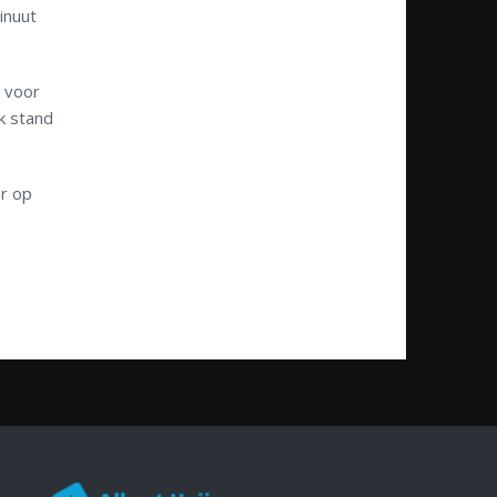
nuut
 voor
k stand
er op