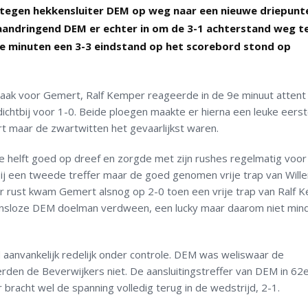
egen hekkensluiter DEM op weg naar een nieuwe driepunte
 aandringend DEM er echter in om de 3-1 achterstand weg t
e minuten een 3-3 eindstand op het scorebord stond op
 raak voor Gemert, Ralf Kemper reageerde in de 9
e
minuut attent
chtbij voor 1-0. Beide ploegen maakte er hierna een leuke eerst
 maar de zwartwitten het gevaarlijkst waren.
 helft goed op dreef en zorgde met zijn rushes regelmatig voor
j een tweede treffer maar de goed genomen vrije trap van Will
oor rust kwam Gemert alsnog op 2-0 toen een vrije trap van Ralf 
kansloze DEM doelman verdween, een lucky maar daarom niet min
 aanvankelijk redelijk onder controle. DEM was weliswaar de
erden de Beverwijkers niet. De aansluitingstreffer van DEM in 62
 bracht wel de spanning volledig terug in de wedstrijd, 2-1.