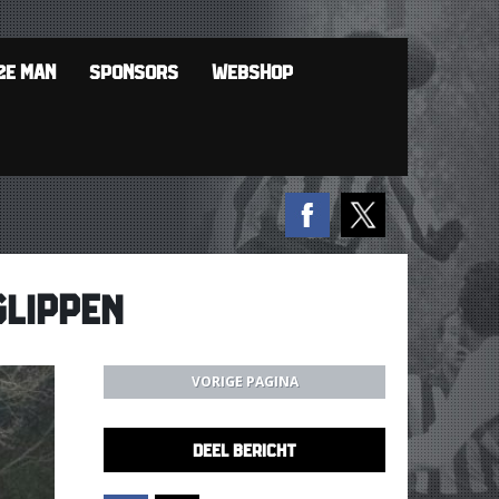
2E MAN
SPONSORS
WEBSHOP
GLIPPEN
VORIGE PAGINA
DEEL BERICHT