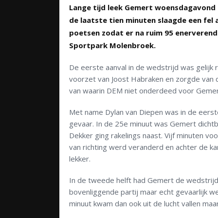
Lange tijd leek Gemert woensdagavond t
de laatste tien minuten slaagde een fel
poetsen zodat er na ruim 95 enerverend
Sportpark Molenbroek.
De eerste aanval in de wedstrijd was gelijk
voorzet van Joost Habraken en zorgde van di
van waarin DEM niet onderdeed voor Gemert
Met name Dylan van Diepen was in de eerste
gevaar. In de 25
e
minuut was Gemert dichtbi
Dekker ging rakelings naast. Vijf minuten v
van richting werd veranderd en achter de 
lekker.
In de tweede helft had Gemert de wedstrijd
bovenliggende partij maar echt gevaarlijk w
minuut kwam dan ook uit de lucht vallen maar