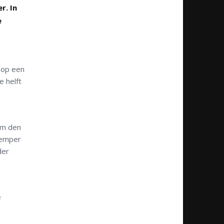
r. In
e
 op een
e helft
em den
Kemper
der
e