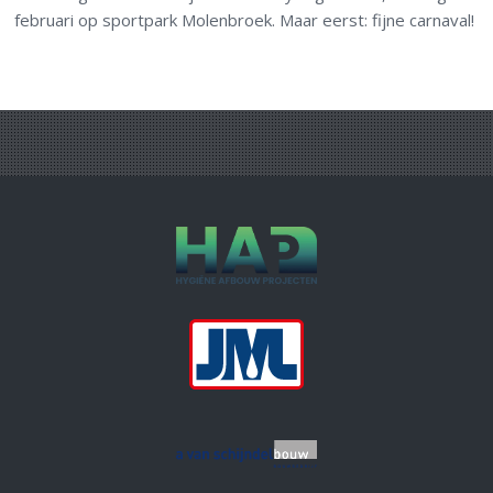
februari op sportpark Molenbroek. Maar eerst: fijne carnaval!