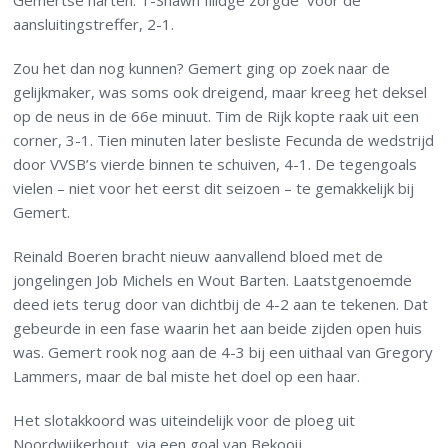
Gemertse harten. T-Shawn Illidge zorgde voor de
aansluitingstreffer, 2-1.
Zou het dan nog kunnen? Gemert ging op zoek naar de
gelijkmaker, was soms ook dreigend, maar kreeg het deksel
op de neus in de 66e minuut. Tim de Rijk kopte raak uit een
corner, 3-1. Tien minuten later besliste Fecunda de wedstrijd
door VVSB’s vierde binnen te schuiven, 4-1. De tegengoals
vielen – niet voor het eerst dit seizoen – te gemakkelijk bij
Gemert.
Reinald Boeren bracht nieuw aanvallend bloed met de
jongelingen Job Michels en Wout Barten. Laatstgenoemde
deed iets terug door van dichtbij de 4-2 aan te tekenen. Dat
gebeurde in een fase waarin het aan beide zijden open huis
was. Gemert rook nog aan de 4-3 bij een uithaal van Gregory
Lammers, maar de bal miste het doel op een haar.
Het slotakkoord was uiteindelijk voor de ploeg uit
Noordwijkerhout, via een goal van Bekooij.