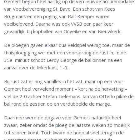
Gemert begon heel aardig op de vernieuwde accommodatie
van Voetbalvereniging St. Bavo. Een schot van Kees
Brugmans en een poging van Ralf Kemper waren
veelbelovend. Daarna was ook VVSB een paar keer
gevaarlijk, bij kopballen van Onyeike en Van Nieuwkerk.
De ploegen gaven elkaar qua veldspel weinig toe, maar de
thuisploeg ging wel met een voorsprong de rust in. In de
35e minuut schoot Leroy George de bal binnen na een
aanval over de linkerkant, 1-0.
Bij rust zat er nog vanalles in het vat, maar op een voor
Gemert heel vervelend moment – kort na de hervatting –
viel de 2-0 achter Stefan Tielemans. Ian van Otterlo pikte de
bal rond de zestien op en verdubbelde de marge.
Daarmee werd de opgave voor Gemert natuurlijk heel
zwaar, zeker omdat de ploeg de laatste weken zo moeilijk
tot scoren komt. Toch kwam de hoop al snel terug in de