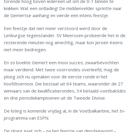
torende hoog boven iedereen uit om de 0-1 binnen te
knikken. Wat een ontlading! De middenvelder sprintte naar
de Gemertse aanhang en vierde een intens feestje.
Een feestje dat niet meer verstoord werd door de
Limburgse tegenstander. SV Meerssen probeerde het in de
resterende minuten nog amechtig, maar kon Jeroen Keeris
niet meer bedreigen.
En zo boekte Gemert een mooi succes; zwaarbevochten
maar verdiend. Met twee voorrondes overleefd, mag de
ploeg zich nu opmaken voor de eerste ronde in het
hoofdtoernooi. Die bestaat uit 64 teams, waaronder de 27
winnaars van de kwalificatierondes, 34 betaald-voetbalclubs
en drie periodekampioenen uit de Tweede Divisie.
De loting is komende vrijdag al, in de Voetbalkantine, het tv-
programma van ESPN.
De ploeg gaat zich – na het feestje van dinsdagavond –